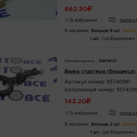
662.30
В избранное
Написат
В магазине:
больше 6 шт
(ул.К
1 шт.
(ул.Федоренко 
Производитель:
DAEWOO
Вилка стартера (бендикса)
Артикул
номер
:
93740991
Каталожный
номер
:
9374099
143.20
В избранное
Написат
В магазине:
больше 2 шт
(ул.Ко
1 шт.
(ул.Федоренко 