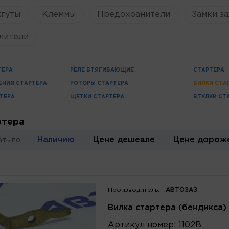
жгуты
Клеммы
Предохранители
Замки за
лители
ТЕРА
РЕЛЕ ВТЯГИВАЮЩИЕ
СТАРТЕРА
ЕНИЯ СТАРТЕРА
РОТОРЫ СТАРТЕРА
ВИЛКИ СТА
ТЕРА
ЩЕТКИ СТАРТЕРА
ВТУЛКИ СТ
ртера
Наличию
Цене дешевле
Цене дорож
ть по:
Производитель:
АВТОЗАЗ
Вилка стартера (бендикса)
Артикул
номер
:
1102В