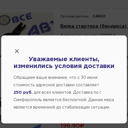
Производитель:
CARGO
Вилка стартера (бендикса
Артикул
номер
:
138854
187.50
В избранное
Написат
Уважаемые клиенты,
изменились условия доставки
В магазине:
больше 2 шт
(ул.Ко
Обращаем ваше внимание, что c 30 июня
стоимость адресной доставки составляет
Производитель:
GM
250 руб.
для всех клиентов. Доставка по г.
Вилка стартера (бендикса) 
Симферополь является бесплатной. Данная мера
Артикул
номер
:
93740991
является временной до стабилизации ситуации.
Каталожный
номер
:
9374099
196.90