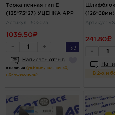
Терка пенная тип Е
Шлифблок
(135*75*27) УЦЕНКА APP
(126*68мм)
Артикул
:
150207a
Артикул
:
VS
1039.50
241.80
-
+
-
Написать отзыв
Напи
в наличии
(ул.Коммунальная 43,
В 2-х и 
г.Симферополь)