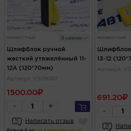
НЕИЗВЕСТНЫЙ
НЕИЗВЕСТНЫЙ
В наличии
Шлифблок ручной
Шлифблок 
жесткий утяжелённый 11-
13-12 (120
12А (120*70мм)
Артикул
:
VS
Артикул
:
VS09092
1500.00
691.20
-
+
-
Написать отзыв
Напи
больше 6 шт
(ул.Коммунальная 43,