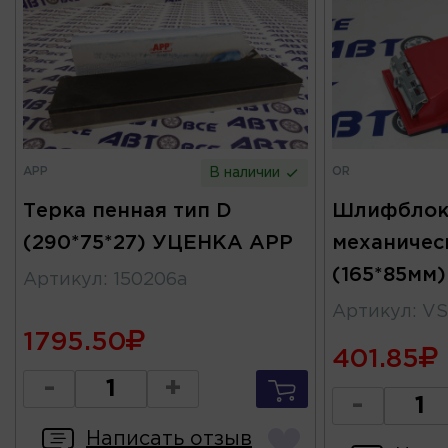
APP
OR
В наличии
Терка пенная тип D
Шлифблок
(290*75*27) УЦЕНКА APP
механичес
(165*85мм)
Артикул
:
150206a
Артикул
:
VS
1795.50
401.85
-
+
-
Написать отзыв