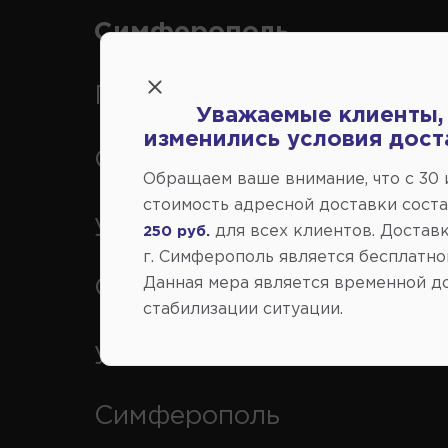
Симферополь
Переулок Строителей 2А, 
Уважаемые клиенты,
изменились условия дост
Симферополь
Обращаем ваше внимание, что c 30
стоимость адресной доставки сост
ул. Федоренко 1В, г.
для всех клиентов. Доставк
250 руб.
г. Симферополь является бесплатно
Данная мера является временной д
Симферополь
стабилизации ситуации.
ул. Генерала Васильева 29
Симферополь