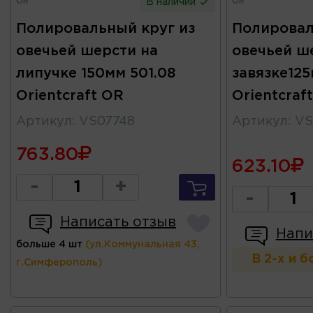
OR
OR
В наличии
Полировальный круг из
Полировал
овечьей шерсти на
овечьей ш
липучке 150мм 501.08
завязке125
Orientcraft OR
Orientcraf
Артикул
:
VS07748
Артикул
:
VS
763.80
623.10
-
+
-
Написать отзыв
Напи
больше 4 шт
(ул.Коммунальная 43,
В 2-х и 
г.Симферополь)