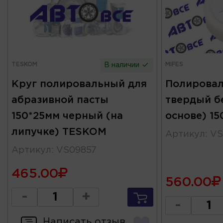
TESKOM
MIFES
В наличии
Круг полировальный для
Полировал
абразивной пасты
твердый б
150*25мм черный (на
основе) 15
липучке) TESKOM
Артикул
:
VS
Артикул
:
VS09857
465.00
560.00
-
+
-
Написать отзыв