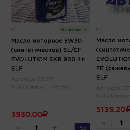
ELF
ELF
В наличии
Масло мот
Масло моторное 5W30
(синтетиче
(синтетическое) SL/CF
EVOLUTIO
EVOLUTION SXR 900 4л
FE (сажев
ELF
ELF
Артикул
:
221271
Каталожный
:
11080501
Артикул
:
22
Каталожны
5139.20
3930.00
-
-
+