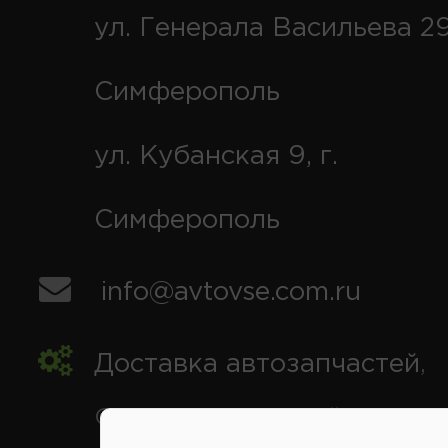
ул. Генерала Васильева 29
Симферополь
ул. Кубанская 9, г.
Симферополь
info@avtovse.com.ru
Доставка автозапчастей
,
Симферополь и районы,