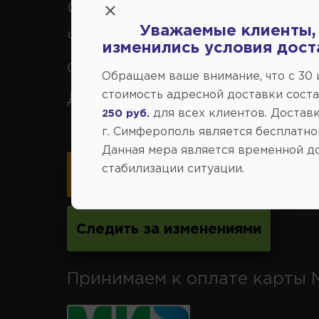
Севастополь, Ялта, Евпатор
Уважаемые клиенты,
Черноморское, Саки, Белого
изменились условия дост
Феодосия, Старый Крым, Ар
Обращаем ваше внимание, что c 30
стоимость адресной доставки сост
Джанкой.
для всех клиентов. Доставк
250 руб.
г. Симферополь является бесплатно
Данная мера является временной д
стабилизации ситуации.
Карта схема проезда
Следить за изменениями
Принимаем к оплате карты 