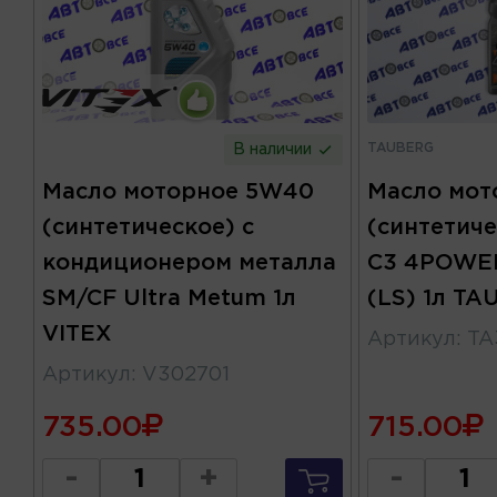
TAUBERG
В наличии
Масло мот
Масло моторное 5W40
(синтетич
(синтетическое) с
C3 4POWE
кондиционером металла
(LS) 1л T
SM/CF Ultra Metum 1л
VITEX
Артикул
:
TA
Артикул
:
V302701
735.00
715.00
-
+
-