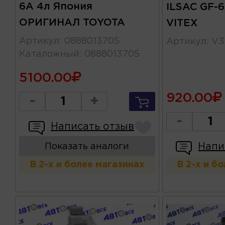
6A 4л Япония
ILSAC GF-
ОРИГИНАЛ TOYOTA
VITEX
Артикул
:
0888013705
Артикул
:
V3
Каталожный
:
0888013705
5100.00
920.00
-
+
-
Написать отзыв
Напи
Показать аналоги
В 2-х и более магазинах
В 2-х и б