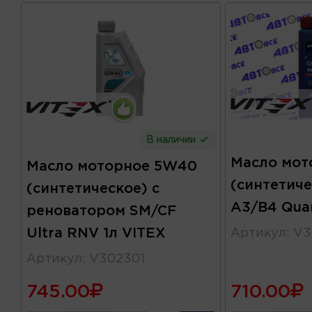
В наличии
Масло мот
Масло моторное 5W40
(синтетич
(синтетическое) с
A3/B4 Qua
реноватором SM/CF
Ultra RNV 1л VITEX
Артикул
:
V3
Артикул
:
V302301
745.00
710.00