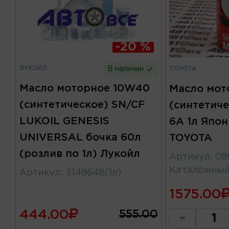
-20 %
ЛУКОЙЛ
TOYOTA
В наличии
Масло моторное 10W40
Масло мот
(синтетическое) SN/CF
(синтетиче
LUKOIL GENESIS
6А 1л Япо
UNIVERSAL бочка 60л
TOYOTA
(розлив по 1л) Лукойл
Артикул
:
08
Каталожны
Артикул
:
3148648(1л)
1575.00
444.00
555.00
-