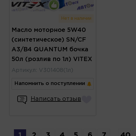
Нет в наличии
Масло моторное 5W40
(синтетическое) SN/CF
A3/B4 QUANTUM бочка
50л (розлив по 1л) VITEX
Артикул
:
V301408(1л)
Напомнить о поступлении
Написать отзыв
1
2
3
4
5
6
7
...
40