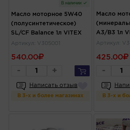
В наличии
Масло мот
Масло моторное 5W40
(минераль
(полусинтетическое)
A3/B3 1л V
SL/CF Balance 1л VITEX
Артикул
:
V3
Артикул
:
V305001
540.00
425.00
-
+
-
Написать отзыв
Напи
В 3-х и более магазинах
В 3-х и б