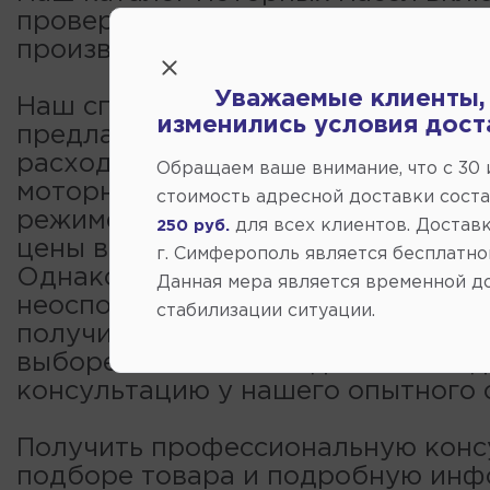
проверенные бренды от надежны
производителей.
Уважаемые клиенты,
Наш специализированный гиперма
изменились условия дост
предлагает огромный выбор детал
расходников для иномарок, в том 
Обращаем ваше внимание, что c 30
моторные масла. Покупка необход
стоимость адресной доставки сост
режиме онлайн обойдется вам деш
для всех клиентов. Доставк
250 руб.
цены в интернет-магазине несколь
г. Симферополь является бесплатно
Однако звонок нашему специалис
Данная мера является временной д
неоспоримое преимущество — вы
стабилизации ситуации.
получить ответы на все вопросы, 
выборе оптимальной детали и по
консультацию у нашего опытного 
Получить профессиональную конс
подборе товара и подробную ин