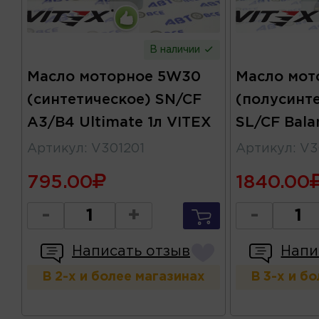
В наличии
Масло моторное 5W30
Масло мот
(синтетическое) SN/CF
(полусинт
A3/B4 Ultimate 1л VITEX
SL/CF Bala
Артикул
:
V301201
Артикул
:
V3
795.00
1840.00
-
+
-
Написать отзыв
Напи
В 2-х и более магазинах
В 3-х и б