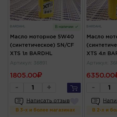
BARDAHL
BARDAHL
В наличии
Масло моторное 5W40
Масло мот
(синтетическое) SN/CF
(синтетич
XTS 1л BARDHL
XTS 4л B
Артикул
:
36891
Артикул
:
36
1805.00
6350.00
-
+
-
Написать отзыв
Напи
В 3-х и более магазинах
В 2-х и б