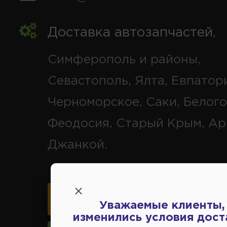
Доставка автозапчастей
,
Симферополь и районы,
Севастополь, Ялта, Евпатор
Черноморское, Саки, Белого
Феодосия, Старый Крым, Ар
Джанкой.
Карта схема проезда
Уважаемые клиенты,
изменились условия дост