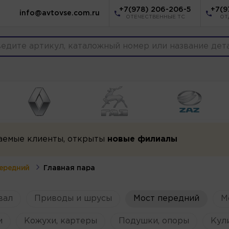
+7(978) 206-206-5
+7(9
info@avtovse.com.ru
ОТЕЧЕСТВЕННЫЕ ТС
ОТ
аемые клиенты, открыты
новые филиалы
ередний
Главная пара
вал
Приводы и шрусы
Мост передний
М
и
Кожухи, картеры
Подушки, опоры
Кул