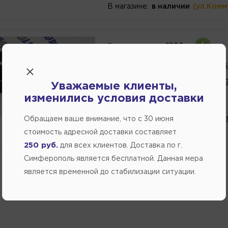
В магазине:
в наличии
(ул.Комм
Производитель:
GROG
Главная пара ЗАЗ-1102 Sen
Артикул
номер
:
а245230202
Уважаемые клиенты,
изменились условия доставки
Напомнить о поступлении
В избранное
Написат
Обращаем ваше внимание, что c 30 июня
стоимость адресной доставки составляет
ожидается
250 руб.
для всех клиентов. Доставка по г.
Симферополь является бесплатной. Данная мера
является временной до стабилизации ситуации.