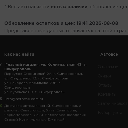
* Все автозапчасти
есть в наличии
, обновление цен
Обновление остатков и цен:
19:41 2026-08-08
Представленные данные о запчастях на этой стра
Как нас найти
Автовсе
Главный магазин: ул. Коммунальная 43, г.
О магазине
Симферополь
Переулок Строителей 2А, г. Симферополь
Скидки
ул. Федоренко 1В, г. Симферополь
ул. Генерала Васильева 29Б, г.
Отзывы
Симферополь
ул. Кубанская 9, г. Симферополь
Контакты
info@avtovse.com.ru
Статьи и новост
Доставка автозапчастей
, Симферополь и
районы, Севастополь, Ялта, Евпатория,
Выбор цвета
Черноморское, Саки, Белогорск, Феодосия,
Старый Крым, Армянск, Джанкой.