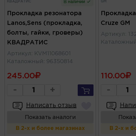
КВАДРАТИС
GM
В наличии
Прокладка резонатора
Прокладка
Lanos,Sens (прокладка,
Cruze GM
болты, гайки, гроверы)
Артикул
:
13
КВАДРАТИС
Каталожны
Артикул
:
KVM11068601
Каталожный
:
96350814
245.00
110.00
-
+
-
Написать отзыв
Напи
Показать аналоги
Показ
В 2-х и более магазинах
В 2-х и 