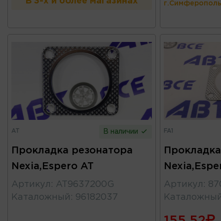
В 3-х и более магазинах
г.Симферополь
AT
FA1
В наличии
Прокладка резонатора
Прокладка
Nexia,Espero AT
Nexia,Espe
Артикул
:
AT9637200G
Артикул
:
87
Каталожный
:
96182037
Каталожны
155.52