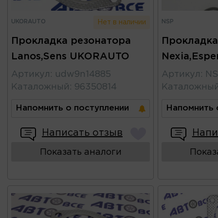
UKORAUTO
NSP
Нет в наличии
Прокладка резонатора
Прокладка
Lanos,Sens UKORAUTO
Nexia,Espe
Артикул
:
udw9n14885
Артикул
:
NS
Каталожный
:
96350814
Каталожны
Напомнить о поступлении
Напомнить 
Написать отзыв
Напи
Показать аналоги
Показ