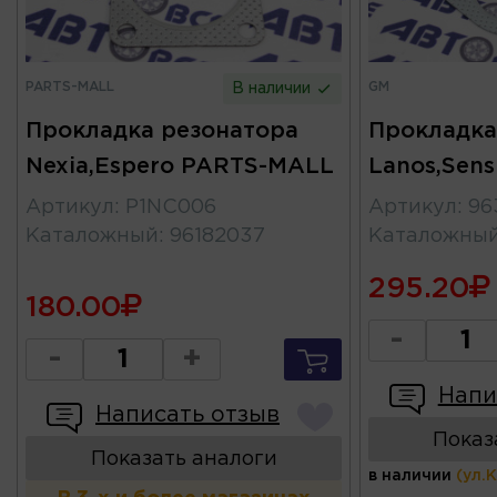
PARTS-MALL
GM
В наличии
Прокладка резонатора
Прокладка
Nexia,Espero PARTS-MALL
Lanos,Sen
Артикул
:
P1NC006
Артикул
:
96
Каталожный
:
96182037
Каталожны
295.20
180.00
-
-
+
Напи
Написать отзыв
Показ
Показать аналоги
в наличии
(ул.