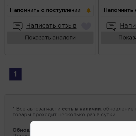
Напомнить о поступлении
Напомнить 
Написать отзыв
Напи
Показать аналоги
Показ
1
* Все автозапчасти
есть в наличии
, обновление 
товары проходит несколько раз в сутки.
Обновление остатков и цен:
09:01 2026-08-09