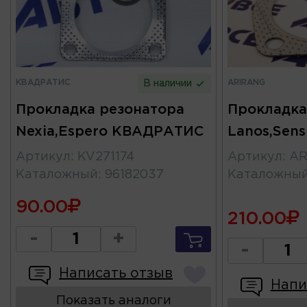
КВАДРАТИС
ARIRANG
В наличии
Прокладка резонатора
Прокладка
Nexia,Espero КВАДРАТИС
Lanos,Sen
Артикул
:
KV271174
Артикул
:
AR
Каталожный
:
96182037
Каталожны
90.00
210.00
-
+
-
Написать отзыв
Напи
Показать аналоги