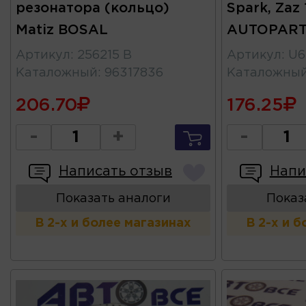
резонатора (кольцо)
Spark, Zaz 
Matiz BOSAL
AUTOPAR
Артикул
:
256215 B
Артикул
:
U6
Каталожный
:
96317836
Каталожны
206.70
176.25
-
+
-
Написать отзыв
Напи
Показать аналоги
Показ
В 2-х и более магазинах
В 2-х и 