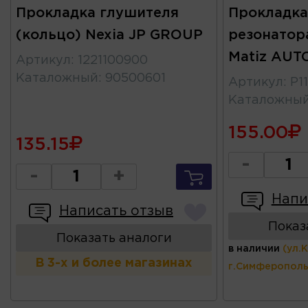
Прокладка глушителя
Прокладка
(кольцо) Nexia JP GROUP
резонатор
Matiz AU
Артикул
:
1221100900
Каталожный
:
90500601
Артикул
:
P1
Каталожны
155.00
135.15
-
-
+
Напи
Написать отзыв
Показ
Показать аналоги
в наличии
(ул.
В 3-х и более магазинах
г.Симферополь