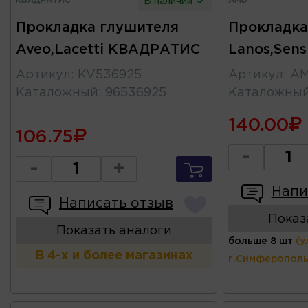
КВАДРАТИС
AMD
В наличии
Прокладка глушителя
Прокладка
Aveo,Lacetti КВАДРАТИС
Lanos,Sen
Артикул
:
KV536925
Артикул
:
AM
Каталожный
:
96536925
Каталожны
140.00
106.75
-
-
+
Напи
Написать отзыв
Показ
Показать аналоги
больше 8 шт
(у
В 4-х и более магазинах
г.Симферополь