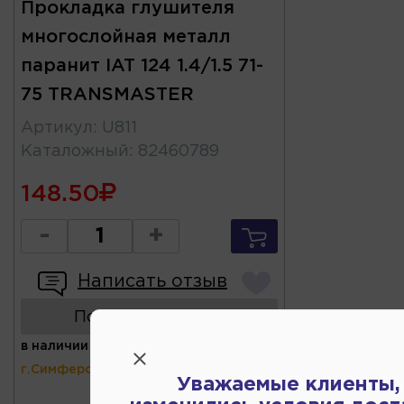
Прокладка глушителя
многослойная металл
паранит IAT 124 1.4/1.5 71-
75 TRANSMASTER
Артикул
:
U811
Каталожный
:
82460789
148.50
-
+
Написать отзыв
Показать аналоги
в наличии
(ул.Коммунальная 43,
г.Симферополь)
Уважаемые клиенты,