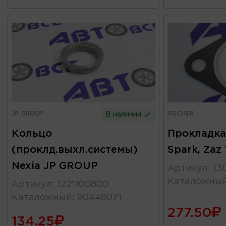
JP GROUP
FISCHER
В наличии
Кольцо
Прокладка
(проклд.выхл.системы)
Spark, Zaz
Nexia JP GROUP
Артикул
:
13
Каталожны
Артикул
:
1221100800
Каталожный
:
90448071
277.50
134.25