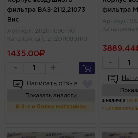
фильтра ВАЗ-2112,21073
фильтра Ma
Вис
Артикул
:
96
Каталожны
Артикул
:
21120110901110
Каталожный
:
21120110901110
3889.44
1435.00
-
-
+
Напи
Написать отзыв
Показ
Показать аналоги
в наличии
(ул.
В 3-х и более магазинах
г.Симферополь