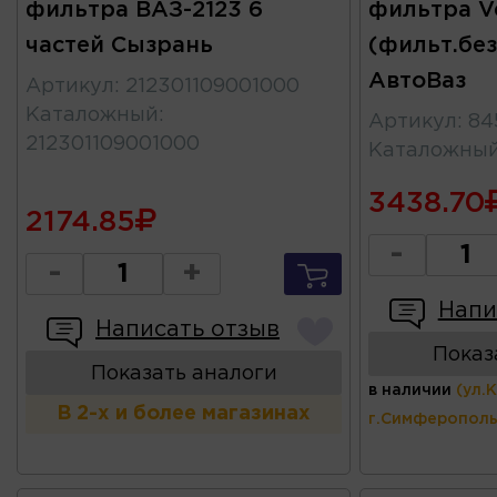
фильтра ВАЗ-2123 6
фильтра Ve
частей Сызрань
(фильт.без
АвтоВаз
Артикул
:
212301109001000
Каталожный
:
Артикул
:
84
212301109001000
Каталожны
3438.70
2174.85
-
-
+
Напи
Написать отзыв
Показ
Показать аналоги
в наличии
(ул.
В 2-х и более магазинах
г.Симферополь