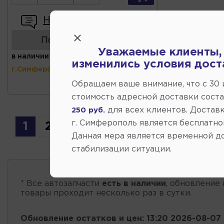
Написать отзыв
Показать аналоги
Уважаемые клиенты,
в наличии
(ул.Коммунальная 43,
изменились условия дост
г.Симферополь)
Обращаем ваше внимание, что c 30
стоимость адресной доставки сост
для всех клиентов. Доставк
250 руб.
г. Симферополь является бесплатно
1
2
3
Данная мера является временной д
стабилизации ситуации.
* Все автозапчасти
есть в наличии
, обновление 
товары проходит несколько раз в сутки.
Обновление остатков и цен:
13:20 2026-08-07