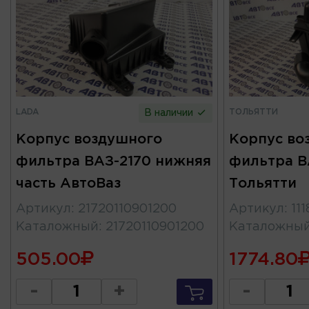
LADA
ТОЛЬЯТТИ
В наличии
Корпус воздушного
Корпус во
фильтра ВАЗ-2170 нижняя
фильтра ВА
часть АвтоВаз
Тольятти
Артикул
:
21720110901200
Артикул
:
11
Каталожный
:
21720110901200
Каталожны
505.00
1774.80
-
+
-