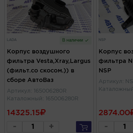
LADA
NSP
В наличии
Корпус воздушного
Корпус во
фильтра Vesta,Xray,Largus
фильтра N
(фильт.со скосом.)) в
NSP
сборе АвтоВаз
Артикул
:
NS
Каталожны
Артикул
:
165006280R
Каталожный
:
165006280R
14325.15
2874.00
-
+
-