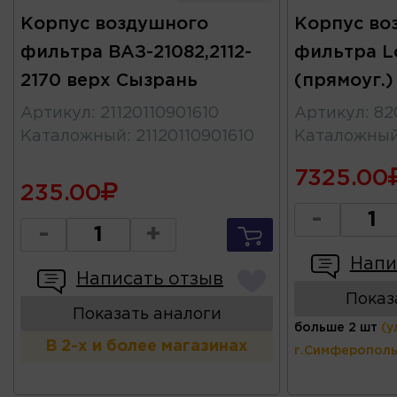
Корпус воздушного
Корпус во
фильтра ВАЗ-21082,2112-
фильтра L
2170 верх Сызрань
(прямоуг.
Артикул
:
21120110901610
Артикул
:
82
Каталожный
:
21120110901610
Каталожны
7325.00
235.00
-
-
+
Напи
Написать отзыв
Показ
Показать аналоги
больше 2 шт
(у
В 2-х и более магазинах
г.Симферополь