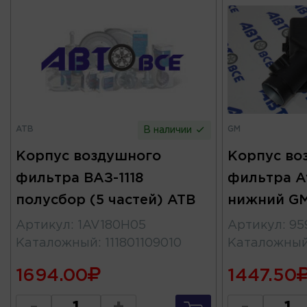
ATB
GM
В наличии
Корпус воздушного
Корпус во
фильтра ВАЗ-1118
фильтра A
полусбор (5 частей) ATB
нижний G
Артикул
:
1AV180H05
Артикул
:
95
Каталожный
:
111801109010
Каталожны
1694.00
1447.50