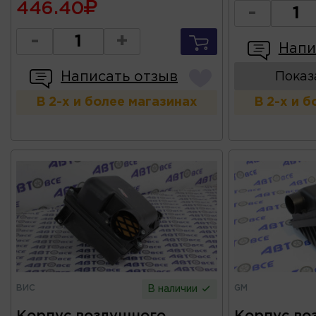
446.40
-
-
+
Напи
Написать отзыв
Показ
В 2-х и более магазинах
В 2-х и 
ВИС
GM
В наличии
Корпус воздушного
Корпус во