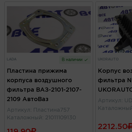
LADA
UKORAUTO
В наличии
Пластина прижима
Корпус во
корпуса воздушного
фильтра N
фильтра ВАЗ-2101-2107-
UKORAUT
2109 АвтоВаз
Артикул
:
UD
Каталожны
Артикул
:
Пластина757
Каталожный
:
21011109130
2212.50
119.90