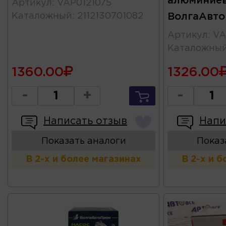
алюминиев
Артикул
:
VAP0121075
Каталожный
:
2112130701082
ВолгаАвт
Артикул
:
VA
Каталожны
1360.00
1326.00
-
+
-
Написать отзыв
Напи
Показать аналоги
Показ
В 2-х и более магазинах
В 2-х и 