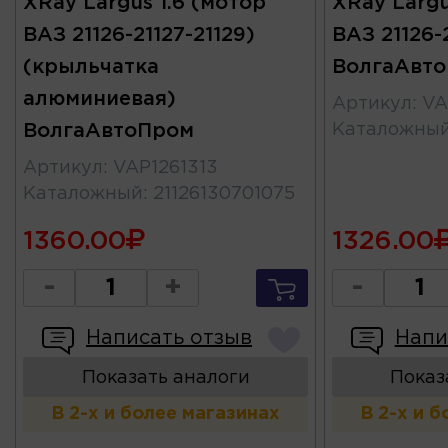
XRay Largus 1.6 (мотор
XRay Largu
ВАЗ 21126-21127-21129)
ВАЗ 21126-2
(крыльчатка
ВолгаАвт
алюминиевая)
Артикул
:
VA
ВолгаАвтоПром
Каталожны
Артикул
:
VAP1261313
Каталожный
:
21126130701075
1360.00
1326.00
-
+
-
Написать отзыв
Напи
Показать аналоги
Показ
В 2-х и более магазинах
В 2-х и 