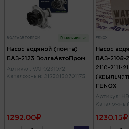
ВОЛГААВТОПРОМ
FENOX
В наличии
Насос водяной (помпа)
Насос вод
ВАЗ-2123 ВолгаАвтоПром
ВАЗ-2108-2
2110-2111-21
Артикул
:
VAP0231072
Каталожный
:
21230130701175
(крыльчат
FENOX
Артикул
:
HB
Каталожны
1292.00
1230.15