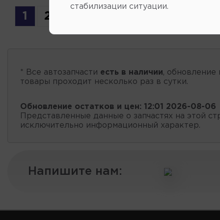
стабилизации ситуации.
1
2
3
4
5
6
7
...
23
* Все автозапчасти
есть в наличии
, обновление 
товары проходит несколько раз в сутки.
Обновление остатков и цен:
12:01 2026-08-06
Представленные данные о запчастях на этой ст
исключительно информационный характер.
Напишите нам: