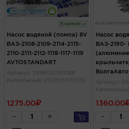
ВОЛГААВТОПРО
В наличии
Насос водяной (помпа) 8V
Насос вод
ВАЗ-2108-2109-2114-2115-
ВАЗ-2190- 
2110-2111-2112-1118-1117-1119
(алюминие
AVTOSTANDART
крыльчатк
ВолгаАвт
Артикул
:
21090130701088
Каталожный
:
21230130701175
Артикул
:
VA
Каталожны
1275.00
1360.00
-
+
-