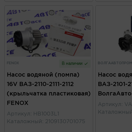
FENOX
ВОЛГААВТОПРО
В наличии
Насос водяной (помпа)
Насос вод
16V ВАЗ-2110-2111-2112
ВАЗ-2101-2
(крыльчатка пластиковая)
ВолгаАвт
FENOX
Артикул
:
VA
Каталожны
Артикул
:
HB1003L1
Каталожный
:
2109130701075