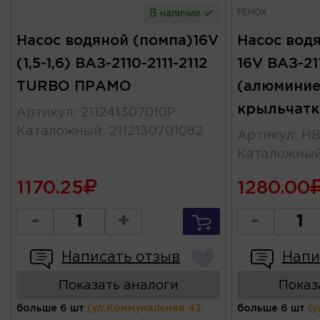
FENOX
В наличии
Насос водяной (помпа)16V
Насос вод
(1,5-1,6) ВАЗ-2110-2111-2112
16V ВАЗ-211
TURBO ПРАМО
(алюминие
крыльчатк
Артикул
:
211241307010P
Каталожный
:
2112130701082
Артикул
:
HB
Каталожны
1170.25
1280.00
-
+
-
Написать отзыв
Напи
Показать аналоги
Показ
больше 6 шт
(ул.Коммунальная 43,
больше 6 шт
(у