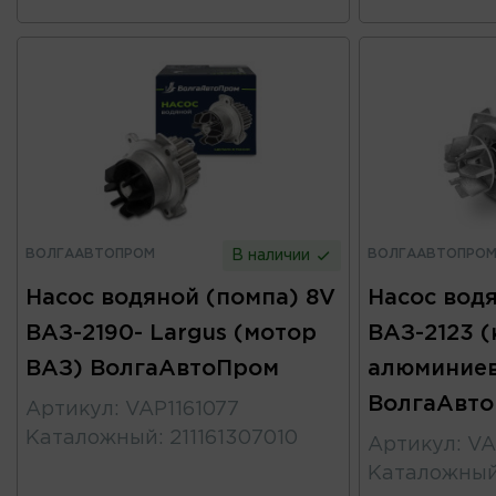
ВОЛГААВТОПРОМ
ВОЛГААВТОПРО
В наличии
Насос водяной (помпа) 8V
Насос вод
ВАЗ-2190- Largus (мотор
ВАЗ-2123 
ВАЗ) ВолгаАвтоПром
алюминиев
ВолгаАвт
Артикул
:
VAP1161077
Каталожный
:
211161307010
Артикул
:
VA
Каталожны