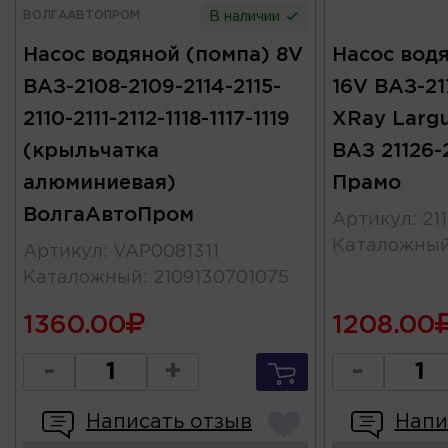
ВОЛГААВТОПРОМ
В наличии
Насос водяной (помпа) 8V
Насос вод
ВАЗ-2108-2109-2114-2115-
16V ВАЗ-217
2110-2111-2112-1118-1117-1119
XRay Largu
(крыльчатка
ВАЗ 21126-2
алюминиевая)
Прамо
ВолгаАвтоПром
Артикул
:
21
Каталожны
Артикул
:
VAP0081311
Каталожный
:
2109130701075
1360.00
1208.00
-
+
-
Написать отзыв
Напи