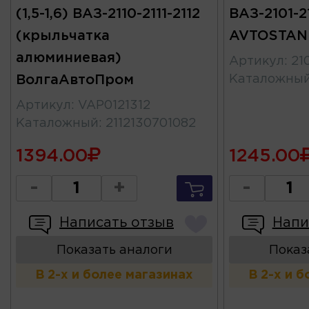
(1,5-1,6) ВАЗ-2110-2111-2112
ВАЗ-2101-2
(крыльчатка
AVTOSTAN
алюминиевая)
Артикул
:
21
ВолгаАвтоПром
Каталожны
Артикул
:
VAP0121312
Каталожный
:
2112130701082
1394.00
1245.00
-
+
-
Написать отзыв
Напи
Показать аналоги
Показ
В 2-х и более магазинах
В 2-х и 