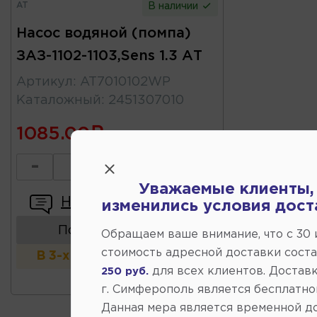
AT
В наличии
Насос водяной (помпа)
ЗАЗ-1102-1103,Sens 1.3 АТ
Артикул
:
AT7010102WP
Каталожный
:
2451307010
1085.00
-
+
Уважаемые клиенты,
Написать отзыв
изменились условия дост
Показать аналоги
Обращаем ваше внимание, что c 30
стоимость адресной доставки сост
В 3-х и более магазинах
для всех клиентов. Доставк
250 руб.
г. Симферополь является бесплатно
Данная мера является временной д