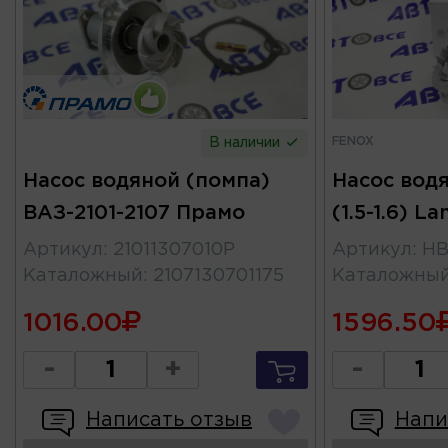
FENOX
В наличии
Насос водяной (помпа)
Насос вод
ВАЗ-2101-2107 Прамо
(1.5-1.6) L
Артикул
:
21011307010Р
Артикул
:
HB
Каталожный
:
2107130701175
Каталожны
1016.00
1596.50
-
+
-
Написать отзыв
Напи