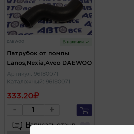
DAEWOO
В наличии
Патрубок от помпы
Lanos,Nexia,Aveo DAEWOO
Артикул
:
96180071
Каталожный
:
96180071
333.20
-
+
Написать отзыв