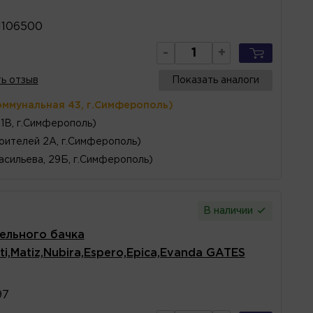
1106500
-
+
ь отзыв
Показать аналоги
оммунальная 43, г.Симферополь)
1В, г.Симферополь)
оителей 2А, г.Симферополь)
асильева, 29Б, г.Симферополь)
В наличии
ельного бачка
ti,Matiz,Nubira,Espero,Epica,Evanda GATES
97