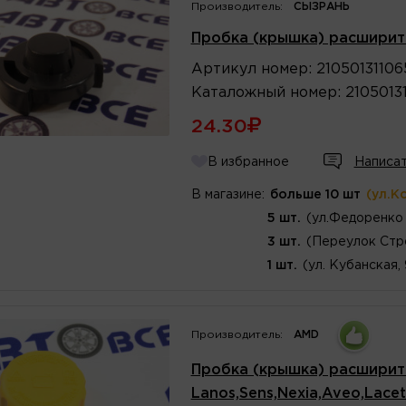
Производитель:
СЫЗРАНЬ
Пробка (крышка) расширите
Артикул
номер
:
2105013110
Каталожный
номер
:
2105013
24.30
В избранное
Написат
В магазине:
больше 10 шт
(ул.К
5 шт.
(ул.Федоренко 
3 шт.
(Переулок Стр
1 шт.
(ул. Кубанская,
Производитель:
AMD
Пробка (крышка) расширит
Lanos,Sens,Nexia,Aveo,Lacet