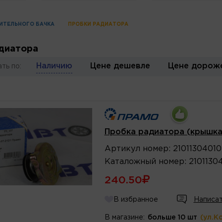
ИТЕЛЬНОГО БАЧКА
ПРОБКИ РАДИАТОРА
диатора
Наличию
Цене дешевле
Цене дорож
ть по:
Пробка радиатора (крышка)
Артикул
номер
:
2101130401
Каталожный
номер
:
2101130
240.50
В избранное
Написат
В магазине:
больше 10 шт
(ул.К