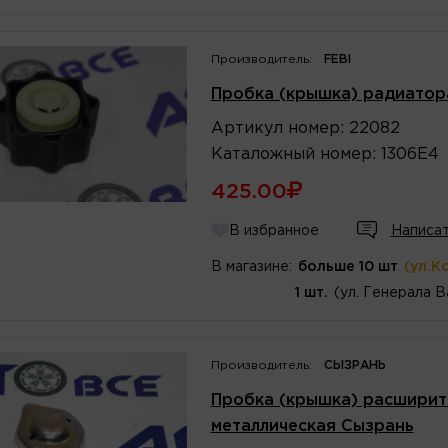
Производитель:
FEBI
Пробка (крышка) радиатора
Артикул
номер
:
22082
Каталожный
номер
:
1306E4
425.00
В избранное
Написат
В магазине:
больше 10 шт
(ул.К
1 шт.
(ул. Генерала В
Производитель:
СЫЗРАНЬ
Пробка (крышка) расширите
металлическая Сызрань