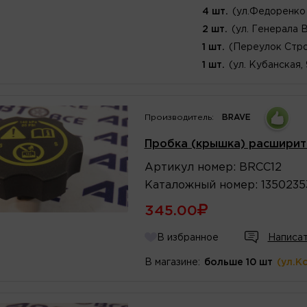
4 шт.
(ул.Федоренко 
2 шт.
(ул. Генерала 
1 шт.
(Переулок Стро
1 шт.
(ул. Кубанская,
Производитель:
BRAVE
Пробка (крышка) расширит
Артикул
номер
:
BRCC12
Каталожный
номер
:
1350235
345.00
В избранное
Написат
В магазине:
больше 10 шт
(ул.К