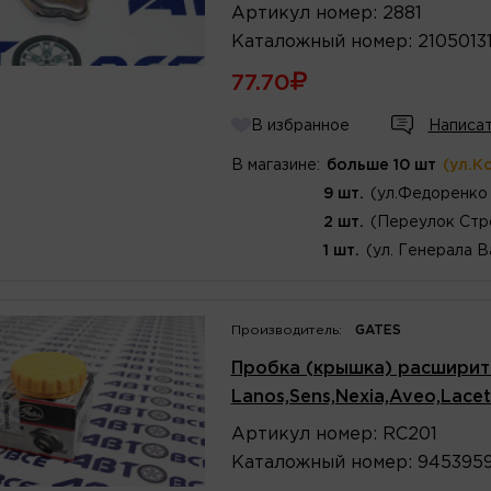
Артикул
номер
:
2881
Каталожный
номер
:
2105013
77.70
В избранное
Написат
В магазине:
больше 10 шт
(ул.К
9 шт.
(ул.Федоренко 
2 шт.
(Переулок Стр
1 шт.
(ул. Генерала В
Производитель:
GATES
Пробка (крышка) расширит
Lanos,Sens,Nexia,Aveo,Lacet
Артикул
номер
:
RC201
Каталожный
номер
:
945395