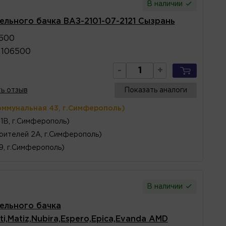
В наличии
льного бачка ВАЗ-2101-07-2121 Сызрань
6500
1106500
-
+
ь отзыв
Показать аналоги
оммунальная 43, г.Симферополь)
1В, г.Симферополь)
оителей 2А, г.Симферополь)
 9, г.Симферополь)
В наличии
ельного бачка
ti,Matiz,Nubira,Espero,Epica,Evanda AMD