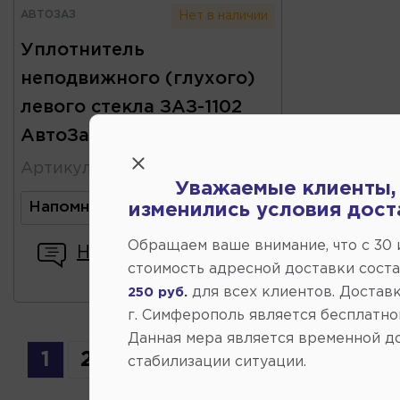
АВТОЗАЗ
Нет в наличии
Уплотнитель
неподвижного (глухого)
левого стекла ЗАЗ-1102
АвтоЗаз
Артикул
:
11021540309701
Уважаемые клиенты,
Напомнить о поступлении
изменились условия дост
Обращаем ваше внимание, что c 30
Написать отзыв
стоимость адресной доставки сост
для всех клиентов. Доставк
250 руб.
г. Симферополь является бесплатно
Данная мера является временной д
1
2
стабилизации ситуации.