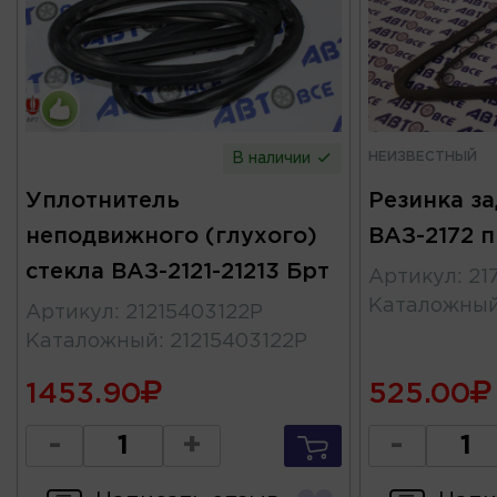
НЕИЗВЕСТНЫЙ
В наличии
Уплотнитель
Резинка з
неподвижного (глухого)
ВАЗ-2172 
стекла ВАЗ-2121-21213 Брт
Артикул
:
21
Каталожны
Артикул
:
21215403122Р
Каталожный
:
21215403122Р
1453.90
525.00
-
+
-