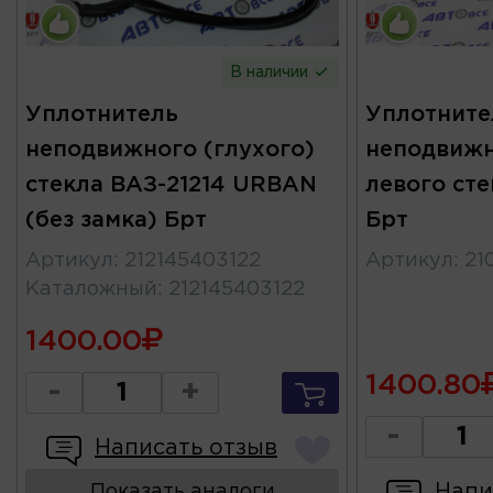
В наличии
Уплотнитель
Уплотните
неподвижного (глухого)
неподвижн
стекла ВАЗ-21214 URBAN
левого сте
(без замка) Брт
Брт
Артикул
:
212145403122
Артикул
:
21
Каталожный
:
212145403122
1400.00
1400.80
-
+
-
Написать отзыв
Напи
Показать аналоги