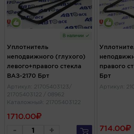
В наличии
Уплотнитель
Уплотните
неподвижного (глухого)
неподвижн
левого+правого стекла
правого ст
ВАЗ-2170 Брт
Брт
Артикул
:
21705403123/
Артикул
:
21
21705403122 / 08962
Каталожный
:
21705403122
1710.00
714.00
-
+