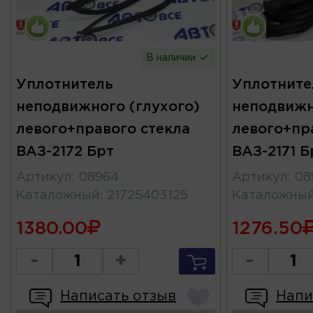
В наличии
Уплотнитель
Уплотните
неподвижного (глухого)
неподвижн
левого+правого стекла
левого+пр
ВАЗ-2172 Брт
ВАЗ-2171 Б
Артикул
:
08964
Артикул
:
08
Каталожный
:
21725403125
Каталожны
1380.00
1276.50
-
+
-
Написать отзыв
Напи