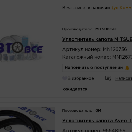
В магазине:
в наличии
(ул.Комм
Производитель:
MITSUBISHI
Уплотнитель капота MITSU
Артикул
номер
:
MN126736
Каталожный
номер
:
MN1267
Напомнить о поступлении
В избранное
Написат
ожидается
Производитель:
GM
Уплотнитель капота Aveo 
Артикул
номер
:
96648169