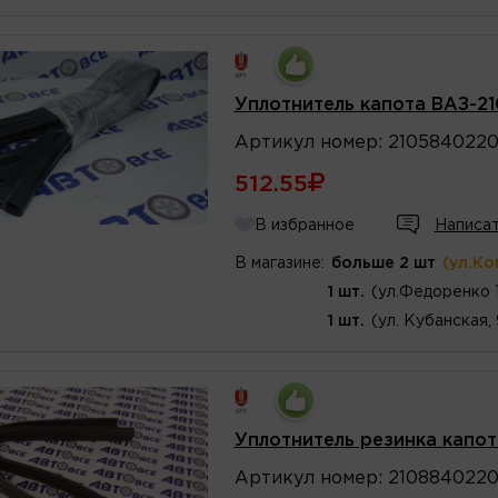
Уплотнитель капота ВАЗ-21
Артикул
номер
:
210584022
512.55
В избранное
Написат
В магазине:
больше 2 шт
(ул.Ко
1 шт.
(ул.Федоренко 
1 шт.
(ул. Кубанская,
Уплотнитель резинка капота 
Артикул
номер
:
210884022