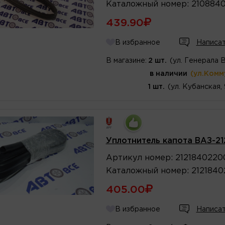
Каталожный
номер
:
210884
439.90
В избранное
Написат
В магазине:
2 шт.
(ул. Генерала 
в наличии
(ул.Комм
1 шт.
(ул. Кубанская,
Уплотнитель капота ВАЗ-21
Артикул
номер
:
2121840220
Каталожный
номер
:
212184
405.00
В избранное
Написат