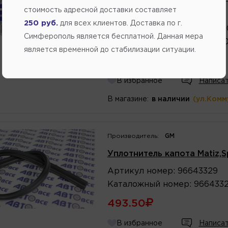
стоимость адресной доставки составляет
БАЛАКОВО
250 руб.
для всех клиентов. Доставка по г.
Артикул
номер
:
2110840220
Симферополь является бесплатной. Данная мера
Каталожный
номер
:
210884
является временной до стабилизации ситуации.
645.00
В избранное
Написат
В магазине:
в наличии
(ул.Комм
Производитель:
GM
Уплотнитель капота Matiz,
Артикул
номер
:
96643329
Каталожный
номер
:
966433
493.50
В избранное
Написат