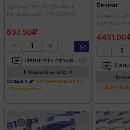
Белмаг
Артикул
:
МТ31102904414
Каталожный
:
31102904414
Артикул
:
BM
Каталожны
637.50
4431.00
-
+
-
Написать отзыв
Напи
Показать аналоги
Показ
больше 4 шт
(ул.Коммунальная 43,
В 2-х и 
г.Симферополь)