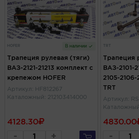
HOFER
TRT
В наличии
Трапеция рулевая (тяги)
Трапеция р
ВАЗ-2121-21213 комплект с
ВАЗ-2101-2
крепежом HOFER
2105-2106-
TRT
Артикул
:
HF812267
Каталожный
:
212103414000
Артикул
:
RS
Каталожны
4128.30
4830.00
-
+
-