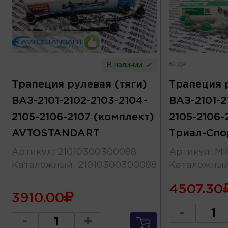
КЕДР
В наличии
Трапеция рулевая (тяги)
Трапеция р
ВАЗ-2101-2102-2103-2104-
ВАЗ-2101-2
2105-2106-2107 (комплект)
2105-2106-
AVTOSTANDART
Триал-Спо
Артикул
:
21010300300088
Артикул
:
MK
Каталожный
:
21010300300088
Каталожны
4507.30
3910.00
-
-
+