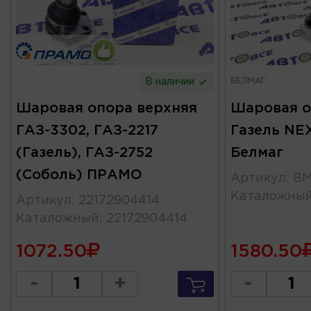
БЕЛМАГ
В наличии
Шаровая опора верхняя
Шаровая о
ГАЗ-3302, ГАЗ-2217
Газель NE
(Газель), ГАЗ-2752
Белмаг
(Соболь) ПРАМО
Артикул
:
BM
Каталожны
Артикул
:
22172904414
Каталожный
:
22172904414
1072.50
1580.50
-
+
-