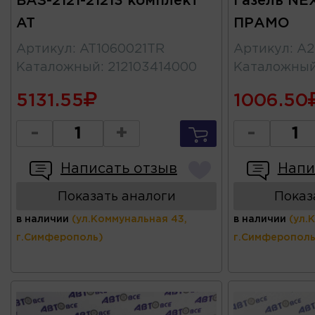
ВАЗ-2121-21213 комплект
Газель NE
AT
ПРАМО
Артикул
:
AT1060021TR
Артикул
:
A2
Каталожный
:
212103414000
Каталожны
5131.55
1006.50
-
+
-
Написать отзыв
Напи
Показать аналоги
Показ
в наличии
(ул.Коммунальная 43,
в наличии
(ул.
г.Симферополь)
г.Симферополь