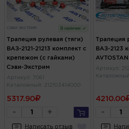
СЭВИ-ЭКСТРИМ
В наличии
Трапеция рулевая (тяги)
Трапеция р
ВАЗ-2121-21213 комплект с
ВАЗ-2123 
крепежом (с гайками)
AVTOSTAN
Сэви-Экстрим
Артикул
:
21
Каталожны
Артикул
:
7061
Каталожный
:
212103414000
5317.90
4210.00
-
+
-
Написать отзыв
Напи