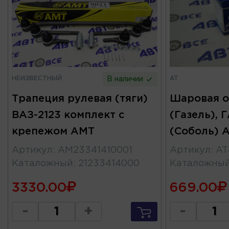
НЕИЗВЕСТНЫЙ
AT
В наличии
Трапеция рулевая (тяги)
Шаровая о
ВАЗ-2123 комплект с
(Газель), 
крепежом AMT
(Соболь) 
Артикул
:
AM23341410001
Артикул
:
AT
Каталожный
:
21233414000
Каталожны
3330.00
669.00
-
+
-