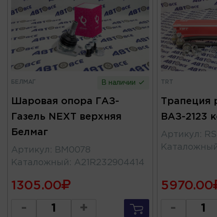
БЕЛМАГ
TRT
В наличии
Шаровая опора ГАЗ-
Трапеция р
Газель NEXT верхняя
ВАЗ-2123 
Белмаг
Артикул
:
RS
Каталожны
Артикул
:
BM0078
Каталожный
:
A21R232904414
1305.00
5970.00
-
+
-