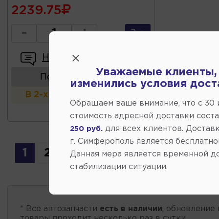
2239.75
-
+
Написать отзыв
Уважаемые клиенты,
Показать аналоги
изменились условия дост
В 2-х и более магазинах
Обращаем ваше внимание, что c 30
стоимость адресной доставки сост
для всех клиентов. Доставк
250 руб.
г. Симферополь является бесплатно
1
2
3
Данная мера является временной д
стабилизации ситуации.
* Все автозапчасти
есть в наличии
, обновление 
товары проходит несколько раз в сутки.