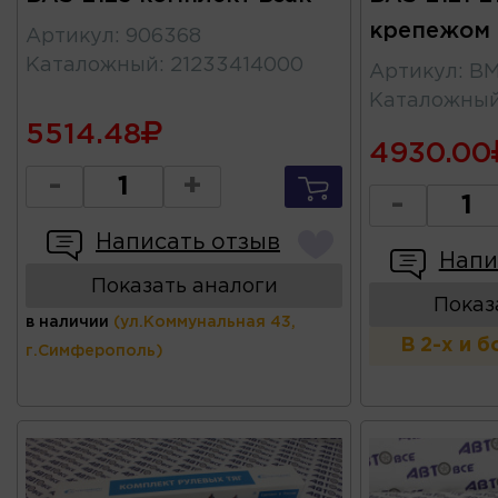
крепежом 
Артикул
:
906368
Каталожный
:
21233414000
Артикул
:
BM
Каталожны
5514.48
4930.00
-
+
-
Написать отзыв
Напи
Показать аналоги
Показ
в наличии
(ул.Коммунальная 43,
В 2-х и 
г.Симферополь)