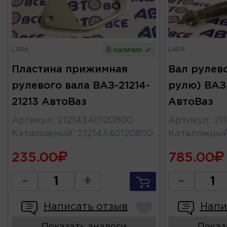
LADA
LADA
В наличии
Пластина прижимная
Вал рулево
рулевого вала ВАЗ-21214-
рулю) ВАЗ-
21213 АвтоВаз
АвтоВаз
Артикул
:
21214340120800
Артикул
:
21
Каталожный
:
21214340120800
Каталожны
235.00
785.00
-
+
-
Написать отзыв
Напи
Показать аналоги
Показ