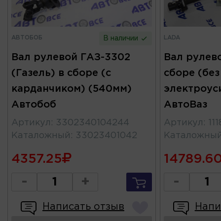
АВТОБОБ
LADA
В наличии
Вал рулевой ГАЗ-3302
Вал рулево
(Газель) в сборе (с
сборе (без
карданчиком) (540мм)
электроус
Автобоб
АвтоВаз
Артикул
:
3302340104244
Артикул
:
11
Каталожный
:
33023401042
Каталожны
4357.25
14789.6
-
+
-
Написать отзыв
Напи