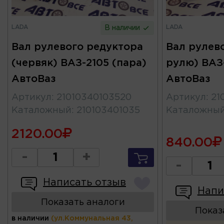
LADA
LADA
В наличии
Вал рулевого редуктора
Вал рулево
(червяк) ВАЗ-2105 (пара)
рулю) ВАЗ
АвтоВаз
АвтоВаз
Артикул
:
21010340103520
Артикул
:
21
Каталожный
:
210103401035
Каталожны
2120.00
840.00
-
+
-
Написать отзыв
Напи
Показать аналоги
Показ
в наличии
(ул.Коммунальная 43,