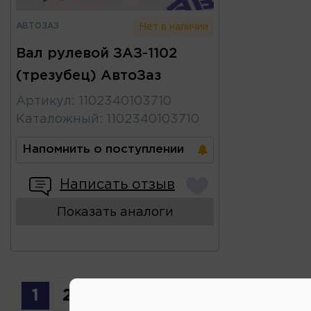
АВТОЗАЗ
Нет в наличии
Вал рулевой ЗАЗ-1102
(трезубец) АвтоЗаз
Артикул
:
1102340103710
Каталожный
:
1102340103710
Напомнить о поступлении
Написать отзыв
Показать аналоги
1
2