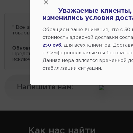
Уважаемые клиенты,
изменились условия дост
* Все автозапчасти
есть в наличии
, обновление 
Обращаем ваше внимание, что c 30
товары проходит несколько раз в сутки.
стоимость адресной доставки сост
для всех клиентов. Доставк
250 руб.
Обновление остатков и цен:
10:40 2026-08-08
г. Симферополь является бесплатно
Представленные данные о запчастях на этой ст
исключительно информационный характер.
Данная мера является временной д
стабилизации ситуации.
Напишите нам:
Как нас найти