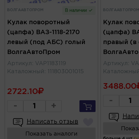
ВОЛГААВТОПРОМ
ВОЛГААВТОПРО
В наличии
Кулак поворотный
Кулак пов
(цапфа) ВАЗ-1118-2170
(цапфа) ВА
левый (под АБС) голый
правый (в 
ВолгаАвтоПром
ВолгаАвт
Артикул
:
VAP1183119
Артикул
:
VA
Каталожный
:
111803001015
Каталожны
3488.00
2722.10
-
-
+
Напи
Написать отзыв
Показ
Показать аналоги
больше 4 шт
(у