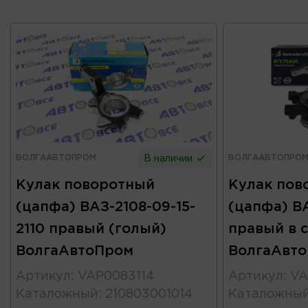
ВОЛГААВТОПРОМ
ВОЛГААВТОПРО
В наличии
Кулак поворотный
Кулак пов
(цапфа) ВАЗ-2108-09-15-
(цапфа) ВА
2110 правый (голый)
правый в 
ВолгаАвтоПром
ВолгаАвт
Артикул
:
VAP0083114
Артикул
:
VA
Каталожный
:
210803001014
Каталожны