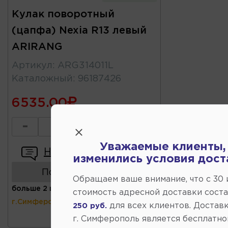
Кулак поворотный
(цапфа) Nexia R13 левый
ARIRANG
Артикул
:
ARG314011L
Каталожный
:
96187426
6535.00
-
+
Уважаемые клиенты,
Написать отзыв
изменились условия дост
Показать аналоги
Обращаем ваше внимание, что c 30
больше 2 шт
(ул.Коммунальная 43,
стоимость адресной доставки сост
г.Симферополь)
для всех клиентов. Доставк
250 руб.
г. Симферополь является бесплатно