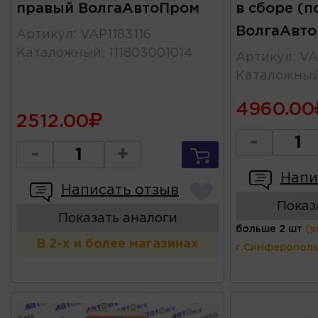
правый ВолгаАвтоПром
в сборе (п
ВолгаАвт
Артикул
:
VAP1183116
Каталожный
:
111803001014
Артикул
:
VA
Каталожны
4960.00
2512.00
-
-
+
Напи
Написать отзыв
Показ
Показать аналоги
больше 2 шт
(у
В 2-х и более магазинах
г.Симферополь