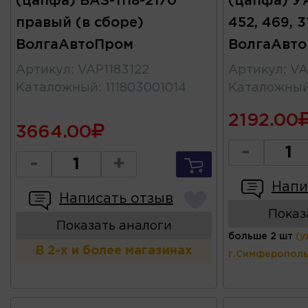
(цапфа) ВАЗ-1118-2170
(цапфа) УА
правый (в сборе)
452, 469, 3
ВолгаАвтоПром
ВолгаАвт
Артикул
:
VAP1183122
Артикул
:
VA
Каталожный
:
111803001014
Каталожны
2192.00
3664.00
-
-
+
Напи
Написать отзыв
Показ
Показать аналоги
больше 2 шт
(у
В 2-х и более магазинах
г.Симферополь