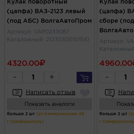
Кулак поворотный
Кулак пов
(цапфа) ВАЗ-2123 левый
(цапфа) В
(под АБС) ВолгаАвтоПром
сборе (по
ВолгаАвт
Артикул
:
VAP0233087
Каталожный
:
21230300101510
Артикул
:
VA
Каталожны
4320.00
4960.00
-
+
-
Написать отзыв
Напи
Показать аналоги
Показ
больше 2 шт
(ул.Коммунальная 43,
больше 2 шт
(у
г.Симферополь)
г.Симферополь