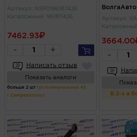
ВолгаАвт
Артикул
:
NSP0196187426
Каталожный
:
96187426
Артикул
:
VA
Каталожны
7462.93
3664.00
-
+
-
Написать отзыв
Напи
Показать аналоги
Показ
больше 2 шт
(ул.Коммунальная 43,
В 2-х и 
г.Симферополь)