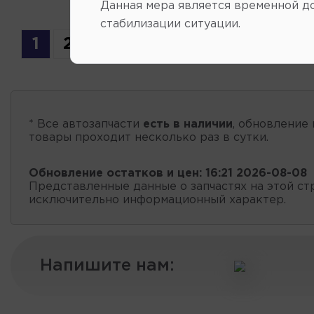
Данная мера является временной д
стабилизации ситуации.
1
2
3
4
5
6
7
8
* Все автозапчасти
есть в наличии
, обновление 
товары проходит несколько раз в сутки.
Обновление остатков и цен:
16:21 2026-08-08
Представленные данные о запчастях на этой ст
исключительно информационный характер.
Напишите нам: