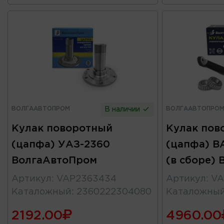
ВОЛГААВТОПРОМ
ВОЛГААВТОПРО
В наличии
Кулак поворотный
Кулак пов
(цапфа) УАЗ-2360
(цапфа) В
ВолгаАвтоПром
(в сборе)
Артикул
:
VAP2363434
Артикул
:
VA
Каталожный
:
2360222304080
Каталожны
2192.00
4960.00