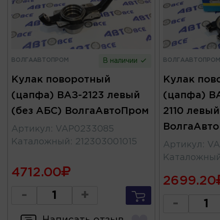
ВОЛГААВТОПРОМ
ВОЛГААВТОПРО
В наличии
Кулак поворотный
Кулак пов
(цапфа) ВАЗ-2123 левый
(цапфа) ВА
(без АБС) ВолгаАвтоПром
2110 левый
ВолгаАвт
Артикул
:
VAP0233085
Каталожный
:
212303001015
Артикул
:
VA
Каталожны
4712.00
2699.20
-
+
-
Написать отзыв