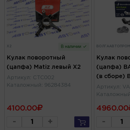
X2
ВОЛГААВТОПРО
В наличии
Кулак поворотный
Кулак пов
(цапфа) Matiz левый X2
(цапфа) В
(в сборе)
Артикул
:
CTC002
Каталожный
:
96284384
Артикул
:
VA
Каталожны
4100.00
4960.00
-
+
-