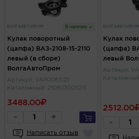
ВОЛГААВТОПРОМ
ВОЛГААВТОПРО
В наличии
Кулак поворотный
Кулак пов
(цапфа) ВАЗ-2108-15-2110
(цапфа) ВА
левый (в сборе)
левый Вол
ВолгаАвтоПром
Артикул
:
VA
Каталожны
Артикул
:
VAP0083121
Каталожный
:
210803001015
3488.00
2512.00
-
+
-
Написать отзыв
Напи