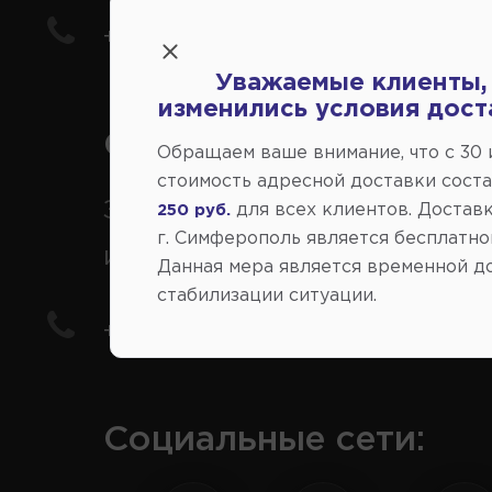
+7(978) 206-206-5
Уважаемые клиенты,
изменились условия дост
Справочный центр:
Обращаем ваше внимание, что c 30
стоимость адресной доставки сост
Заказ шин, дисков, запчасте
для всех клиентов. Доставк
250 руб.
г. Симферополь является бесплатно
иномарки
Данная мера является временной д
стабилизации ситуации.
+7(978) 206-206-8
Социальные сети: