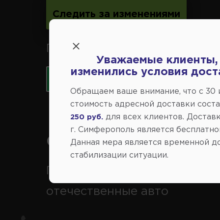
Следить за изменениями
Принимаем к оплате карты 
Уважаемые клиенты,
изменились условия дост
Обращаем ваше внимание, что c 30
стоимость адресной доставки сост
для всех клиентов. Доставк
250 руб.
г. Симферополь является бесплатно
Справочный центр:
Данная мера является временной д
стабилизации ситуации.
Продажа запчастей на
отечественные авто