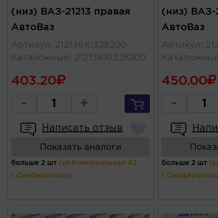
(низ) ВАЗ-21213 правая
(низ) ВАЗ-
АвтоВаз
АвтоВаз
Артикул
:
21213610328200
Артикул
:
21
Каталожный
:
21213610328200
Каталожны
403.20
450.00
-
+
-
Написать отзыв
Напи
Показать аналоги
Показ
больше 2 шт
(ул.Коммунальная 43,
больше 2 шт
(у
г.Симферополь)
г.Симферополь