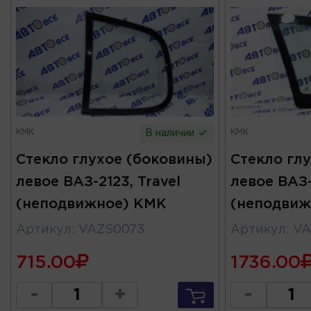
КМК
КМК
В наличии
Стекло глухое (боковины)
Стекло гл
левое ВАЗ-2123, Travel
левое ВАЗ-
(неподвижное) КМК
(неподвиж
Артикул
:
VAZS0073
Артикул
:
VA
715.00
1736.00
-
+
-