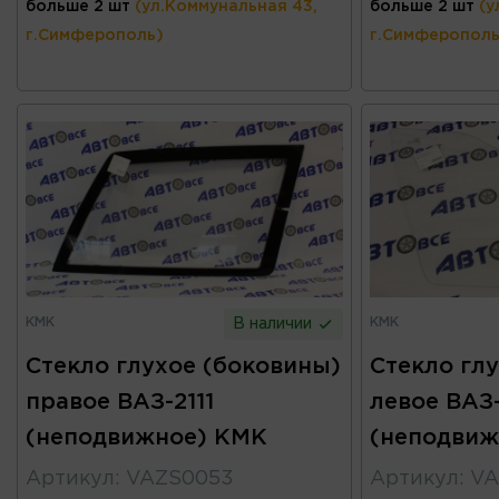
больше 2 шт
(ул.Коммунальная 43,
больше 2 шт
(у
г.Симферополь)
г.Симферополь
КМК
КМК
В наличии
Стекло глухое (боковины)
Стекло гл
правое ВАЗ-2111
левое ВАЗ-
(неподвижное) КМК
(неподвиж
Артикул
:
VAZS0053
Артикул
:
VA