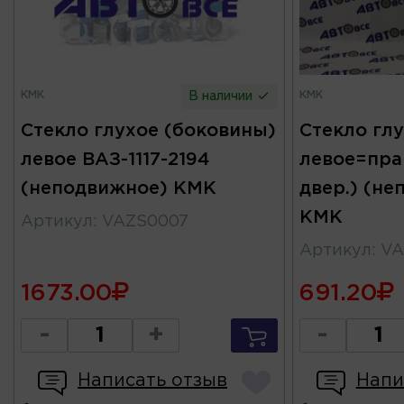
КМК
КМК
В наличии
Стекло глухое (боковины)
Стекло гл
левое ВАЗ-1117-2194
левое=прав
(неподвижное) КМК
двер.) (н
КМК
Артикул
:
VAZS0007
Артикул
:
VA
1673.00
691.20
-
+
-
Написать отзыв
Напи