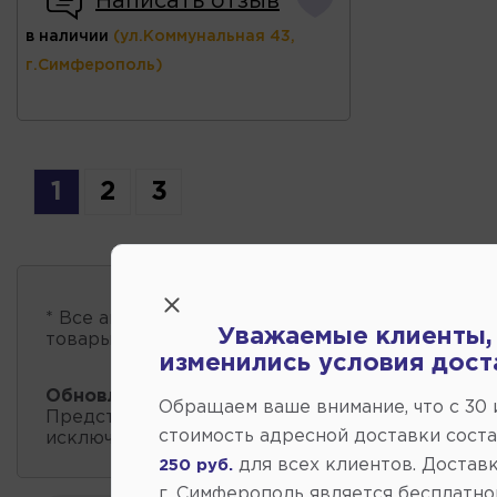
Написать отзыв
в наличии
(ул.Коммунальная 43,
г.Симферополь)
1
2
3
* Все автозапчасти
есть в наличии
, обновление 
Уважаемые клиенты,
товары проходит несколько раз в сутки.
изменились условия дост
Обновление остатков и цен:
17:40 2026-08-08
Обращаем ваше внимание, что c 30
Представленные данные о запчастях на этой ст
стоимость адресной доставки сост
исключительно информационный характер.
для всех клиентов. Доставк
250 руб.
г. Симферополь является бесплатно