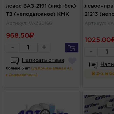
левое ВАЗ-2191 (лифтбек)
левое=пра
ТЗ (неподвижное) КМК
21213 (не
Артикул
:
VAZS0166
Артикул
:
VA
968.50
1025.00
-
+
-
Написать отзыв
Напи
больше 6 шт
(ул.Коммунальная 43,
В 2-х и 
г.Симферополь)