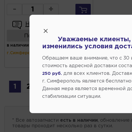
-
+
Написать отзыв
Показать аналоги
Уважаемые клиенты,
в наличии
(ул.Коммунальная 43,
изменились условия дост
г.Симферополь)
Обращаем ваше внимание, что c 30
стоимость адресной доставки сост
для всех клиентов. Доставк
250 руб.
г. Симферополь является бесплатно
1
2
3
4
5
6
7
...
12
Данная мера является временной д
стабилизации ситуации.
* Все автозапчасти
есть в наличии
, обновление 
товары проходит несколько раз в сутки.