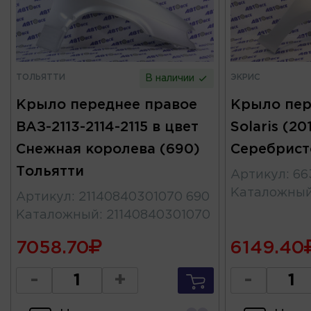
ТОЛЬЯТТИ
ЭКРИС
В наличии
Крыло переднее правое
Крыло пер
ВАЗ-2113-2114-2115 в цвет
Solaris (20
Снежная королева (690)
Серебрист
Тольятти
Артикул
:
66
Каталожны
Артикул
:
21140840301070 690
Каталожный
:
21140840301070
7058.70
6149.40
-
+
-