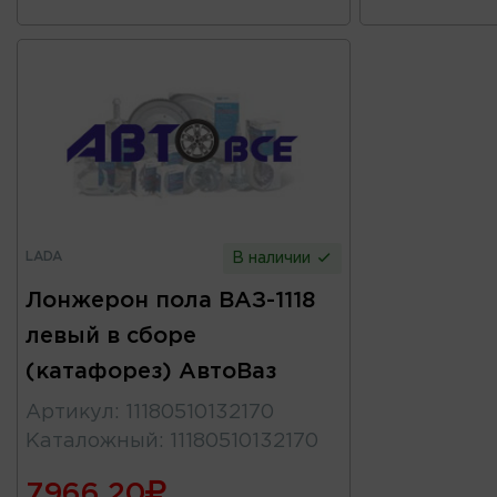
LADA
В наличии
Лонжерон пола ВАЗ-1118
левый в сборе
(катафорез) АвтоВаз
Артикул
:
11180510132170
Каталожный
:
11180510132170
7966.20