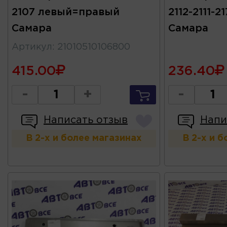
2107 левый=правый
2112-2111-2
Самара
Самара
Артикул
:
21010510106800
415.00
236.40
-
+
-
Написать отзыв
Напи
В 2-х и более магазинах
В 2-х и 