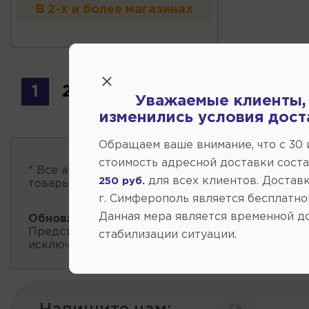
В 2-х и более магазинах
1
2
3
Уважаемые клиенты,
изменились условия дост
Обращаем ваше внимание, что c 30
стоимость адресной доставки сост
* Все автозапчасти
есть в наличии
, обновление 
для всех клиентов. Доставк
250 руб.
товары проходит несколько раз в сутки.
г. Симферополь является бесплатно
Данная мера является временной д
Обновление остатков и цен:
20:59 2026-08-06
Представленные данные о запчастях на этой ст
стабилизации ситуации.
исключительно информационный характер.