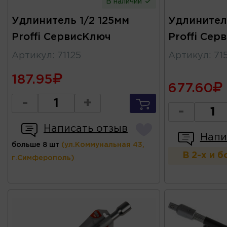
В наличии
Удлинитель 1/2 125мм
Удлинител
Proffi СервисКлюч
Proffi Сер
Артикул
:
71125
Артикул
:
71
187.95
677.60
-
+
-
Написать отзыв
Напи
больше 8 шт
(ул.Коммунальная 43,
В 2-х и 
г.Симферополь)