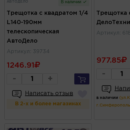
АВТОДЕЛО
В наличии
Трещотка с квадратом 1/4
Трещотка 
L140-190мм
ДелоТехни
телескопическая
Артикул
:
61
АвтоДело
Артикул
:
39734
977.85
1246.91
-
-
+
Напи
Написать отзыв
в наличии
(ул.
В 2-х и более магазинах
г.Симферополь