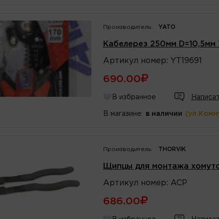
Производитель:
YATO
Кабелерез 250мм D=10,5мм
Артикул
номер
:
YT19691
690.00
В избранное
Написат
В магазине:
в наличии
(ул.Комм
Производитель:
THORVIK
Щипцы для монтажа хомуто
Артикул
номер
:
ACP
686.00