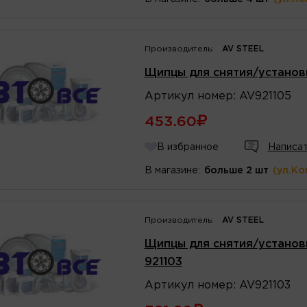
Производитель:
AV STEEL
Щипцы для снятия/установк
Артикул
номер
:
AV921105
453.60
В избранное
Написат
В магазине:
больше 2 шт
(ул.Ко
Производитель:
AV STEEL
Щипцы для снятия/установк
921103
Артикул
номер
:
AV921103