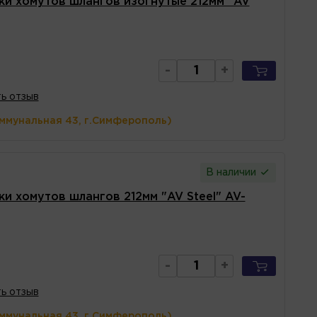
ки хомутов шлангов изогнутые 212мм "AV
-
+
ь отзыв
оммунальная 43, г.Симферополь)
В наличии
и хомутов шлангов 212мм "AV Steel" AV-
-
+
ь отзыв
оммунальная 43, г.Симферополь)