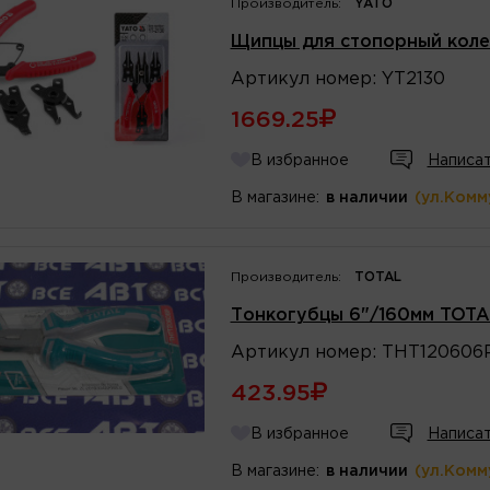
Производитель:
YATO
Щипцы для стопорный колец
Артикул
номер
:
YT2130
1669.25
В избранное
Написат
В магазине:
в наличии
(ул.Комм
Производитель:
TOTAL
Тонкогубцы 6"/160мм TOTA
Артикул
номер
:
THT120606
423.95
В избранное
Написат
В магазине:
в наличии
(ул.Комм