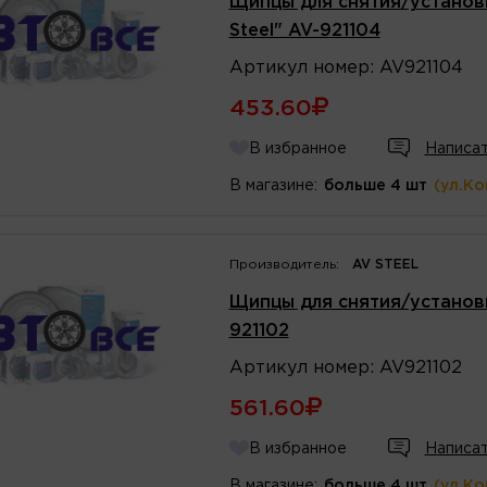
Щипцы для снятия/установ
Steel" AV-921104
Артикул
номер
:
AV921104
453.60
В избранное
Написат
В магазине:
больше 4 шт
(ул.К
Производитель:
AV STEEL
Щипцы для снятия/установк
921102
Артикул
номер
:
AV921102
561.60
В избранное
Написат
В магазине:
больше 4 шт
(ул.К