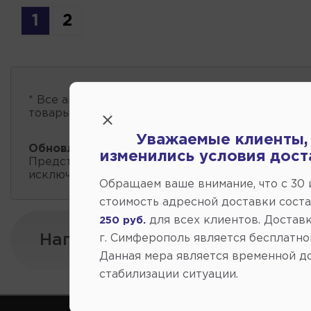
1
2
* Все автозапчасти
есть в наличии
, обновление 
товары проходит несколько раз в сутки.
Уважаемые клиенты,
Обновление остатков и цен:
12:01 2026-08-10
изменились условия дост
Представленные данные о запчастях на этой ст
исключительно информационный характер.
Обращаем ваше внимание, что c 30
стоимость адресной доставки сост
для всех клиентов. Доставк
250 руб.
Напишите нам:
г. Симферополь является бесплатно
Данная мера является временной д
стабилизации ситуации.