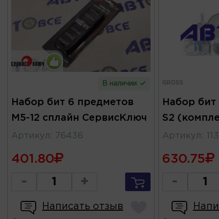
GROSS
В наличии
Набор бит 6 предметов
Набор бит 
М5-12 сплайн СервисКлюч
S2 (компле
Артикул
:
76436
Артикул
:
11
401.80
630.75
-
+
-
Написать отзыв
Напи