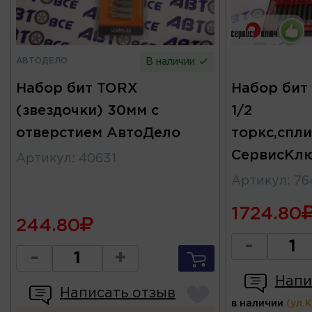
АВТОДЕЛО
В наличии
Набор бит TORX
Набор бит
(звездочки) 30мм с
1/2
отверстием АвтоДело
торкс,спл
СервисКл
Артикул
:
40631
Артикул
:
76
1724.80
244.80
-
-
+
Напи
Написать отзыв
в наличии
(ул.