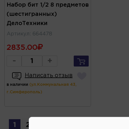
Набор бит 1/2 8 предметов
(шестигранных)
ДелоТехники
Артикул
:
664478
2835.00
-
+
Написать отзыв
в наличии
(ул.Коммунальная 43,
г.Симферополь)
1
2