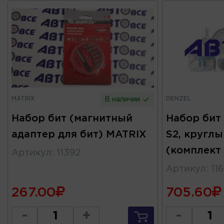
MATRIX
DENZEL
В наличии
Набор бит (магнитный
Набор бит 
адаптер для бит) MATRIX
S2, кругл
(комплект 
Артикул
:
11392
Артикул
:
11
267.00
705.60
-
+
-