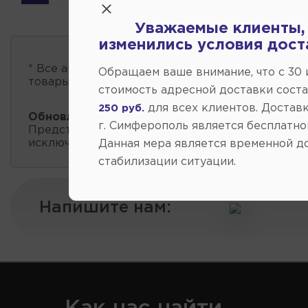
Уважаемые клиенты,
изменились условия дост
* Все автозапчасти
есть в наличии
, обновление 
Обращаем ваше внимание, что c 30
товары проходит несколько раз в сутки.
стоимость адресной доставки сост
для всех клиентов. Доставк
250 руб.
Обновление остатков и цен:
07:01 2026-08-09
г. Симферополь является бесплатно
Представленные данные о запчастях на этой ст
исключительно информационный характер.
Данная мера является временной д
стабилизации ситуации.
Напишите нам: