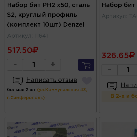
Набор бит PH2 x50, сталь
Набор бит
S2, круглый профиль
Артикул
:
TA
(комплект 10шт) Denzel
Артикул
:
11641
517.50
326.65
-
+
-
Написать отзыв
Напи
больше 2 шт
(ул.Коммунальная 43,
В 2-х и 
г.Симферополь)