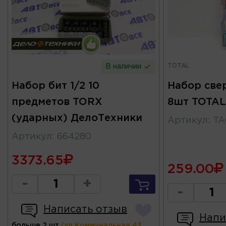
TOTAL
В наличии
Набор бит 1/2 10
Набор све
предметов TORX
8шт TOTAL
(ударных) ДелоТехники
Артикул
:
TA
Артикул
:
664280
3373.65
259.00
-
+
-
Написать отзыв
Напи
больше 2 шт
(ул.Коммунальная 43,