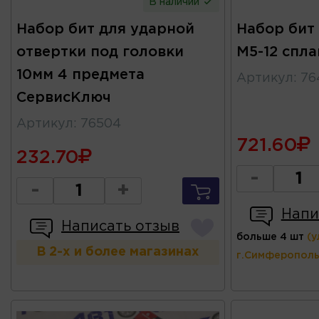
В наличии
Набор бит для ударной
Набор бит 
отвертки под головки
М5-12 спл
10мм 4 предмета
Артикул
:
76
СервисКлюч
Артикул
:
76504
721.60
232.70
-
-
+
Напи
Написать отзыв
больше 4 шт
(у
В 2-х и более магазинах
г.Симферополь