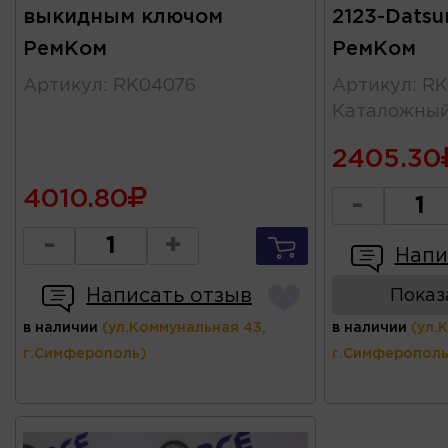
выкидным ключом
2123-Datsu
РемКом
РемКом
Артикул
:
RK04076
Артикул
:
RK
Каталожны
2405.30
4010.80
-
-
+
Напи
Написать отзыв
Показ
в наличии
(ул.Коммунальная 43,
в наличии
(ул.
г.Симферополь)
г.Симферополь