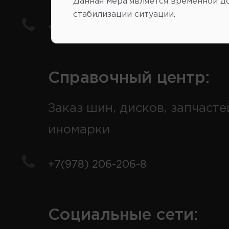
Данная мера является временной д
стабилизации ситуации.
+7(978) 206-206-5
Справочный центр:
Заказ шин, дисков, запчасте
иномарки
+7(978) 206-206-8
Социальные сети: