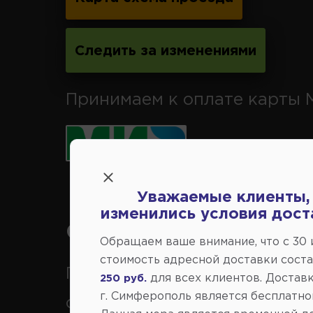
Следить за изменениями
Принимаем к оплате карты 
Уважаемые клиенты,
изменились условия дост
Справочный центр:
Обращаем ваше внимание, что c 30
стоимость адресной доставки сост
Продажа запчастей на
для всех клиентов. Доставк
250 руб.
г. Симферополь является бесплатно
отечественные авто