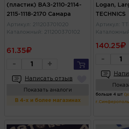
(пластик) ВАЗ-2110-2114-
Logan, Lar
2115-1118-2170 Самара
TECHNICS
Артикул
:
211203701020
Артикул
:
TT
Каталожный
:
211200370102
Каталожны
140.25
61.35
-
-
+
Напи
Написать отзыв
Показ
Показать аналоги
больше 4 шт
(у
В 4-х и более магазинах
г.Симферополь