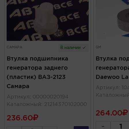
САМАРА
GM
В наличии
Втулка подшипника
Втулка по
генератора заднего
генератор
(пластик) ВАЗ-2123
Daewoo La
Самара
Артикул
:
10
Каталожны
Артикул
:
00000020194
Каталожный
:
21214370102000
264.00
236.60
-