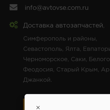
info@avtovse.com.ru
Доставка автозапчастей
,
Симферополь и районы,
Севастополь, Ялта, Евпатор
Черноморское, Саки, Белого
Феодосия, Старый Крым, Ар
Джанкой.
Карта схема проезда