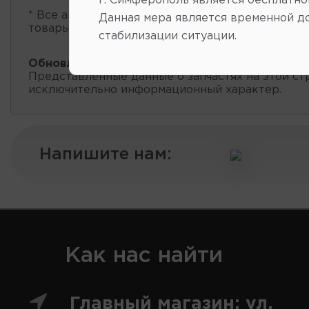
г. Симферополь является бесплатно
* Все автозапчасти
есть в наличии
, обновление 
Данная мера является временной д
товары проходит несколько раз в сутки.
стабилизации ситуации.
Обновление остатков и цен:
10:01 2026-08-09
Представленные данные о запчастях на этой ст
исключительно информационный характер.
Напишите нам:
Как нас найти
Главный магазин: ул.