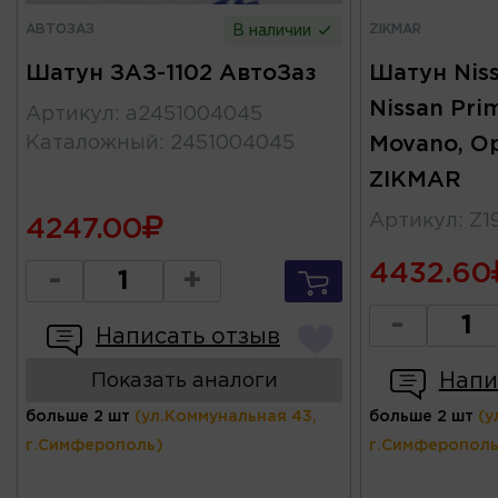
АВТОЗАЗ
ZIKMAR
В наличии
Шатун ЗАЗ-1102 АвтоЗаз
Шатун Nissa
Nissan Prim
Артикул
:
а2451004045
Каталожный
:
2451004045
Movano, Op
ZIKMAR
Артикул
:
Z1
4247.00
4432.60
-
+
-
Написать отзыв
Напи
Показать аналоги
больше 2 шт
(ул.Коммунальная 43,
больше 2 шт
(у
г.Симферополь)
г.Симферополь