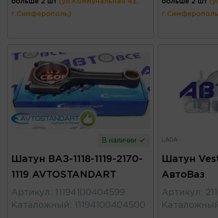
больше 2 шт
(ул.Коммунальная 43,
больше 2 шт
(у
г.Симферополь)
г.Симферополь
LADA
В наличии
Шатун ВАЗ-1118-1119-2170-
Шатун Vest
1119 AVTOSTANDART
АвтоВаз
Артикул
:
11194100404599
Артикул
:
21
Каталожный
:
11194100404500
Каталожны