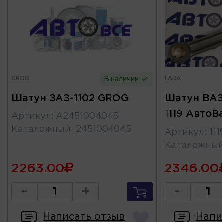
GROG
LADA
В наличии
Шатун ЗАЗ-1102 GROG
Шатун ВАЗ-
1119 АвтоВ
Артикул
:
A2451004045
Каталожный
:
2451004045
Артикул
:
11
Каталожны
2263.00
2346.00
-
+
-
Написать отзыв
Напи