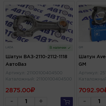
LADA
GM
В наличии
Шатун ВАЗ-2110-2112-1118
Шатун Aveo
АвтоВаз
GM
Артикул
:
21100100404500
Артикул
:
25
Каталожный
:
21100100404500
Каталожны
2875.00
7092.90
-
+
-