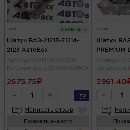
LADA
DETAIL
В наличии
Шатун ВАЗ-21213-21214-
Шатун ВАЗ
2123 АвтоВаз
PREMIUM 
Артикул
:
21213100404500
Артикул
:
21
Каталожный
:
21213100404500
Каталожны
2675.75
2961.40
-
+
-
Написать отзыв
Напи
Показать аналоги
Показ