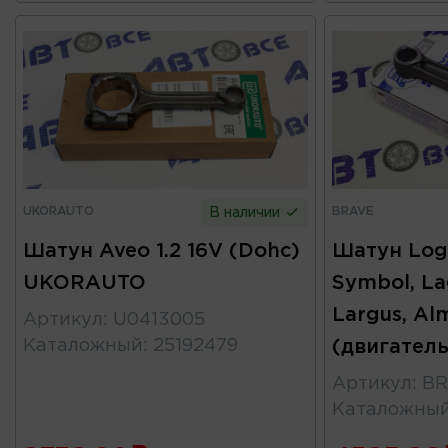
UKORAUTO
BRAVE
В наличии
Шатун Aveo 1.2 16V (Dohc)
Шатун Loga
UKORAUTO
Symbol, La
Largus, Al
Артикул
:
U0413005
Каталожный
:
25192479
(двигател
Артикул
:
BR
Каталожны