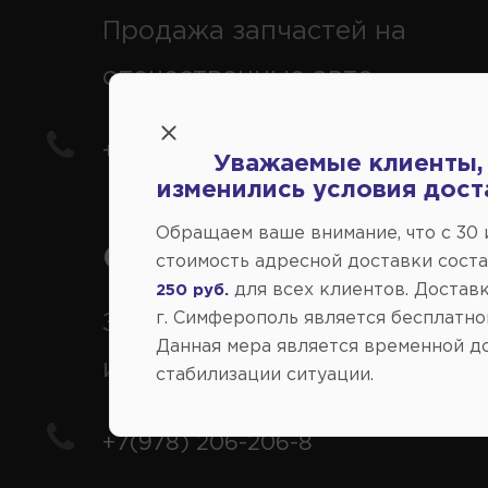
Продажа запчастей на
отечественные авто
+7(978) 206-206-5
Уважаемые клиенты,
изменились условия дост
Обращаем ваше внимание, что c 30
Справочный центр:
стоимость адресной доставки сост
для всех клиентов. Доставк
250 руб.
г. Симферополь является бесплатно
Заказ шин, дисков, запчасте
Данная мера является временной д
иномарки
стабилизации ситуации.
+7(978) 206-206-8