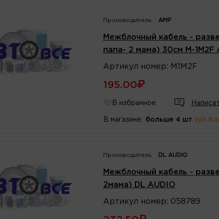
Производитель:
AMP
Межблочный кабель - разве
папа- 2 мама) 30см M-1M2F
Артикул
номер
:
M1M2F
195.00
В избранное
Написат
В магазине:
больше 4 шт
(ул.К
Производитель:
DL AUDIO
Межблочный кабель - разве
2мама) DL AUDIO
Артикул
номер
:
058789