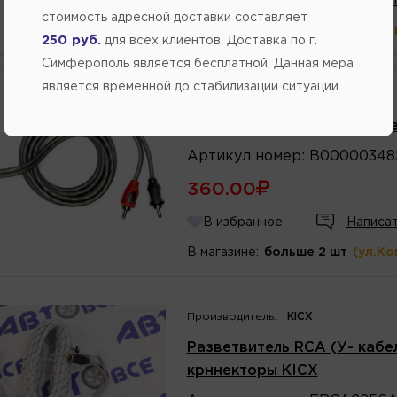
В избранное
Написат
стоимость адресной доставки составляет
В магазине:
больше 2 шт
(ул.Ко
250 руб.
для всех клиентов. Доставка по г.
Симферополь является бесплатной. Данная мера
является временной до стабилизации ситуации.
Производитель:
AMP
Межблочный кабель - разве
Артикул
номер
:
B00000348
360.00
В избранное
Написат
В магазине:
больше 2 шт
(ул.Ко
Производитель:
KICX
Разветвитель RCA (У- кабе
крннекторы KICX