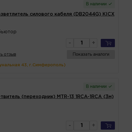
В наличии
зветлитель силового кабеля (DB2044G) KICX
бьютор
-
+
ь отзыв
Показать аналоги
унальная 43, г.Симферополь)
В наличии
твитель (переходник) MTR-13 1RCA-1RCA (3м)
-
+