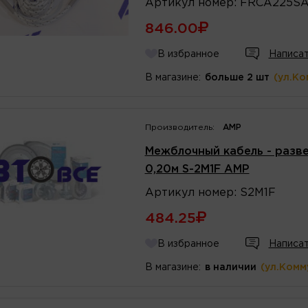
Артикул
номер
:
FRCA225S
846.00
В избранное
Написат
В магазине:
больше 2 шт
(ул.Ко
Производитель:
AMP
Межблочный кабель - разве
0,20м S-2M1F AMP
Артикул
номер
:
S2M1F
484.25
В избранное
Написат
В магазине:
в наличии
(ул.Комм