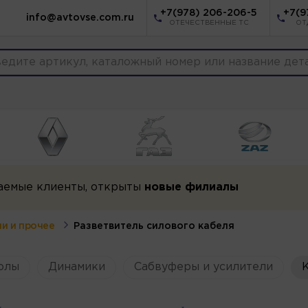
+7(978) 206-206-5
+7(9
info@avtovse.com.ru
ОТЕЧЕСТВЕННЫЕ ТС
ОТ
аемые клиенты, открыты
новые филиалы
и и прочее
Разветвитель cилового кабеля
олы
Динамики
Сабвуферы и усилители
К