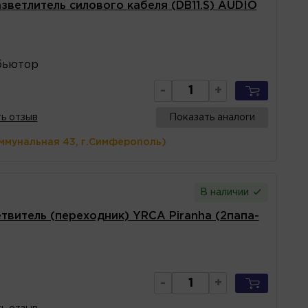
зветлитель силового кабеля (DB11.S) AUDIO
бьютор
-
+
ь отзыв
Показать аналоги
ммунальная 43, г.Симферополь)
В наличии
твитель (переходник) YRCA Piranha (2папа-
-
+