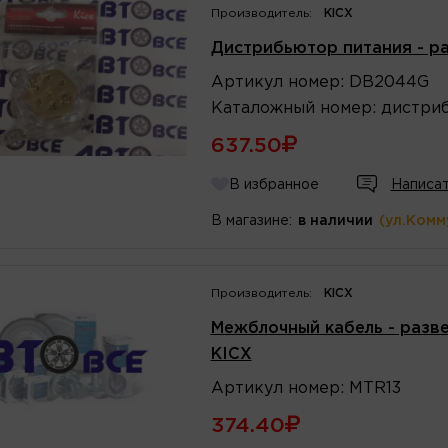
Производитель:
KICX
Дистрибьютор питания - ра
Артикул
номер
:
DB2044G
Каталожный
номер
:
дистри
637.50
В избранное
Написат
В магазине:
в наличии
(ул.Комм
Производитель:
KICX
Межблочный кабель - разве
KICX
Артикул
номер
:
MTR13
374.40