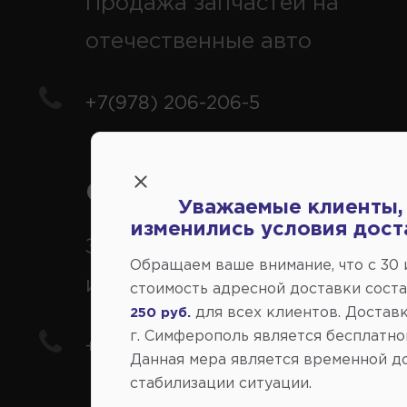
Продажа запчастей на
отечественные авто
+7(978) 206-206-5
Справочный центр:
Уважаемые клиенты,
изменились условия дост
Заказ шин, дисков, запчасте
Обращаем ваше внимание, что c 30
иномарки
стоимость адресной доставки сост
для всех клиентов. Доставк
250 руб.
г. Симферополь является бесплатно
+7(978) 206-206-8
Данная мера является временной д
стабилизации ситуации.