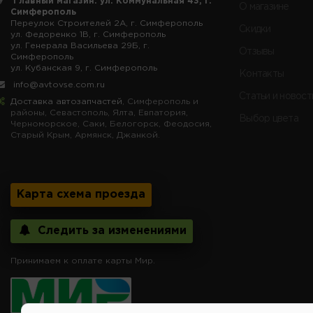
Главный магазин: ул. Коммунальная 43, г.
О магазине
Симферополь
Переулок Строителей 2А, г. Симферополь
Скидки
ул. Федоренко 1В, г. Симферополь
ул. Генерала Васильева 29Б, г.
Отзывы
Симферополь
ул. Кубанская 9, г. Симферополь
Контакты
info@avtovse.com.ru
Статьи и новост
Доставка автозапчастей
, Симферополь и
районы, Севастополь, Ялта, Евпатория,
Выбор цвета
Черноморское, Саки, Белогорск, Феодосия,
Старый Крым, Армянск, Джанкой.
Карта схема проезда
Следить за изменениями
Принимаем к оплате карты Мир.