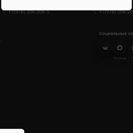
Продажа запчастей на отечественные авто
Заказ шин, диско
+7(978) 206-206-5
+7(978) 206-20
Социальные се
и
Розница