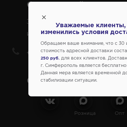
Справочный центр:
Заказ шин, дисков, запчасте
Уважаемые клиенты,
изменились условия дост
иномарки
Обращаем ваше внимание, что c 30
стоимость адресной доставки сост
+7(978) 206-206-8
для всех клиентов. Доставк
250 руб.
г. Симферополь является бесплатно
Данная мера является временной д
Социальные сети:
стабилизации ситуации.
Розница
Опт