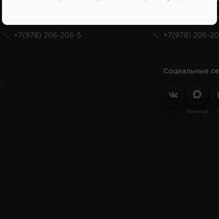
Продажа запчастей на отечественные авто
Заказ шин, диско
+7(978) 206-206-5
+7(978) 206-20
Социальные се
и
Розница