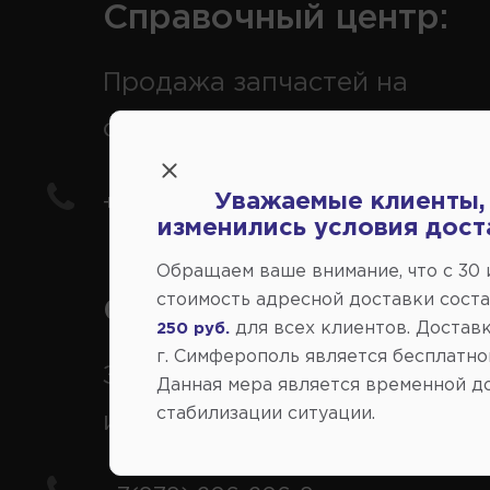
Справочный центр:
Продажа запчастей на
отечественные авто
Уважаемые клиенты,
+7(978) 206-206-5
изменились условия дост
Обращаем ваше внимание, что c 30
стоимость адресной доставки сост
Справочный центр:
для всех клиентов. Доставк
250 руб.
г. Симферополь является бесплатно
Заказ шин, дисков, запчасте
Данная мера является временной д
стабилизации ситуации.
иномарки