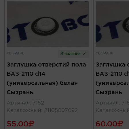
СЫЗРАНЬ
СЫЗРАНЬ
В наличии
Заглушка отверстий пола
Заглушка 
ВАЗ-2110 d14
ВАЗ-2110 d
(универсальная) белая
(универса
Сызрань
Сызрань
Артикул
:
7152
Артикул
:
71
Каталожный
:
21105007092
Каталожны
55.00
60.00