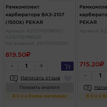
Ремкомплект
Ремкомпле
карбюратора ВАЗ-2107
карбюрато
(1500k) PEKAR
PEKAR
Артикул
:
К2107110798010/
Артикул
:
К2
К2107110798020
Каталожный
:
2107110701020
819.50
715.20
-
+
-
Написать отзыв
Напи
Показать аналоги
В 3-х и более магазинах
В 3-х и 