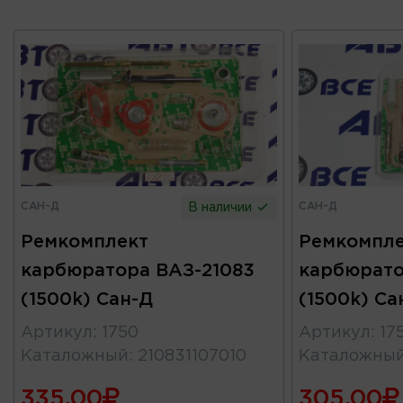
САН-Д
САН-Д
В наличии
Ремкомплект
Ремкомпле
карбюратора ВАЗ-21083
карбюрато
(1500k) Сан-Д
(1500k) Са
Артикул
:
1750
Артикул
:
17
Каталожный
:
210831107010
Каталожны
335.00
305.00