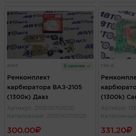
ДААЗ
САН-Д
В наличии
Ремкомплект
Ремкомпле
карбюратора ВАЗ-2105
карбюрато
(1300к) Дааз
(1300k) Са
Артикул
:
2105110701020
Артикул
:
17
Каталожный
:
2105110701020
Каталожны
300.00
331.20