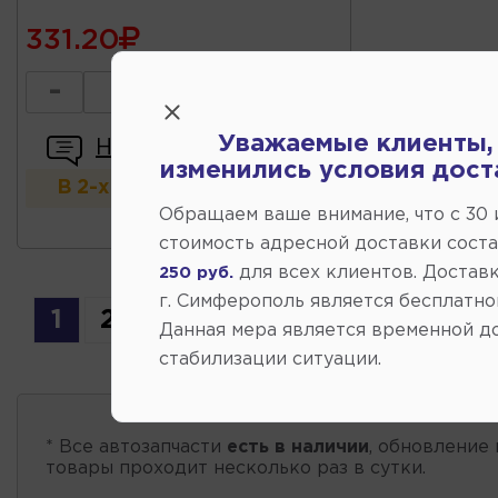
331.20
-
+
Уважаемые клиенты,
Написать отзыв
изменились условия дост
В 2-х и более магазинах
Обращаем ваше внимание, что c 30
стоимость адресной доставки сост
для всех клиентов. Доставк
250 руб.
г. Симферополь является бесплатно
1
2
Данная мера является временной д
стабилизации ситуации.
* Все автозапчасти
есть в наличии
, обновление 
товары проходит несколько раз в сутки.