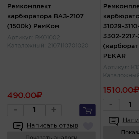
Ремкомплект
Ремкомпле
карбюратора ВАЗ-2107
карбюрато
(1500k) РемКом
31029-3110
3302-2217-
Артикул
:
RK01002
Каталожный
:
2107110701020
(карбюрат
PEKAR
Артикул
:
К1
Каталожны
1510.00
490.00
-
-
+
Напи
Написать отзыв
Показ
Показать аналоги