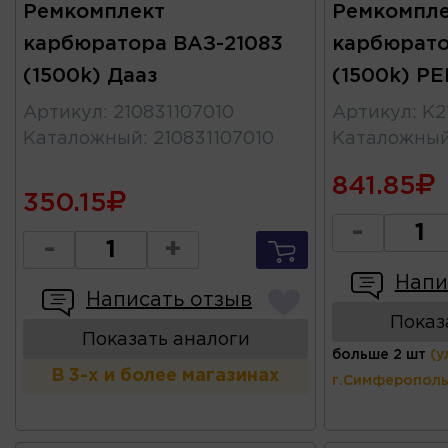
Ремкомплект
Ремкомпле
карбюратора ВАЗ-21083
карбюрато
(1500k) Дааз
(1500k) P
Артикул
:
210831107010
Артикул
:
K2
Каталожный
:
210831107010
Каталожны
841.85
350.15
-
-
+
Напи
Написать отзыв
Показ
Показать аналоги
больше 2 шт
(у
В 3-х и более магазинах
г.Симферополь