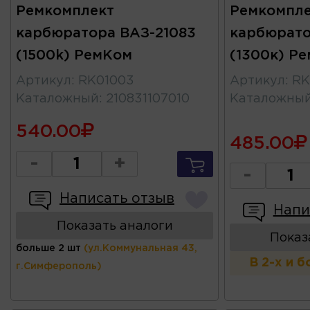
Ремкомплект
Ремкомпле
карбюратора ВАЗ-21083
карбюрато
(1500k) РемКом
(1300к) Р
Артикул
:
RK01003
Артикул
:
RK
Каталожный
:
210831107010
Каталожны
540.00
485.00
-
+
-
Написать отзыв
Напи
Показать аналоги
Показ
больше 2 шт
(ул.Коммунальная 43,
В 2-х и 
г.Симферополь)