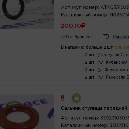
Артикул
номер
:
AT4035102
Каталожный
номер
:
1102310
200.10
В избранное
Написат
В магазине:
больше 2 шт
(ул.Ко
2 шт.
(Переулок Стр
2 шт.
(ул. Кубанская,
2 шт.
(ул.Федоренко 
2 шт.
(ул. Генерала 
Сальник ступицы передней 
Артикул
номер
:
3302310303
Каталожный
номер
:
3302310