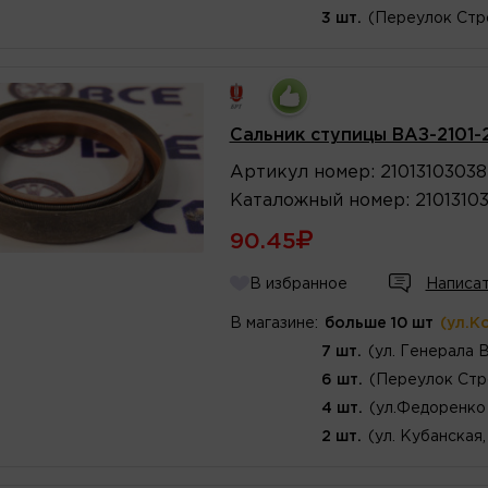
3 шт.
(Переулок Стр
Сальник ступицы ВАЗ-2101-2
Артикул
номер
:
2101310303
Каталожный
номер
:
2101310
90.45
В избранное
Написат
В магазине:
больше 10 шт
(ул.К
7 шт.
(ул. Генерала 
6 шт.
(Переулок Стр
4 шт.
(ул.Федоренко 
2 шт.
(ул. Кубанская,