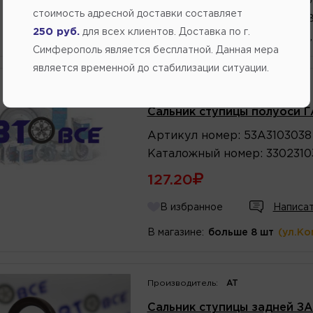
6 шт.
(Переулок Стр
стоимость адресной доставки составляет
5 шт.
(ул. Генерала 
250 руб.
для всех клиентов. Доставка по г.
4 шт.
(ул. Кубанская
Симферополь является бесплатной. Данная мера
является временной до стабилизации ситуации.
Производитель:
ГАЗ
Сальник ступицы полуоси Г
Артикул
номер
:
53А3103038
Каталожный
номер
:
3302310
127.20
В избранное
Написат
В магазине:
больше 8 шт
(ул.Ко
Производитель:
AT
Сальник ступицы задней ЗА