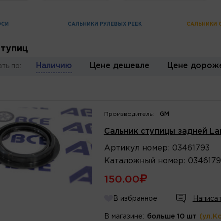
ОСИ
САЛЬНИКИ РУЛЕВЫХ РЕЕК
САЛЬНИКИ 
ступиц
Наличию
Цене дешевле
Цене дорож
ть по:
Производитель:
GM
Сальник ступицы задней Lan
Артикул
номер
:
03461793
Каталожный
номер
:
0346179
150.00
В избранное
Написат
В магазине:
больше 10 шт
(ул.К