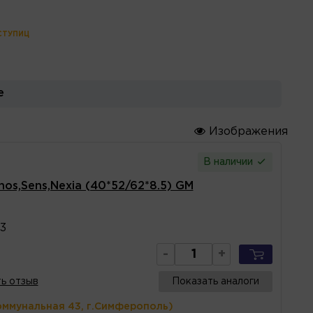
СТУПИЦ
е
Изображения
В наличии
os,Sens,Nexia (40*52/62*8.5) GM
3
-
+
ь отзыв
Показать аналоги
оммунальная 43, г.Симферополь)