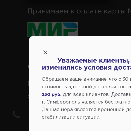
Принимаем к оплате карты 
Уважаемые клиенты,
Справочный центр:
изменились условия дост
Обращаем ваше внимание, что c 30
Продажа запчастей на
стоимость адресной доставки сост
для всех клиентов. Доставк
250 руб.
отечественные авто
г. Симферополь является бесплатно
Данная мера является временной д
+7(978) 206-206-5
стабилизации ситуации.