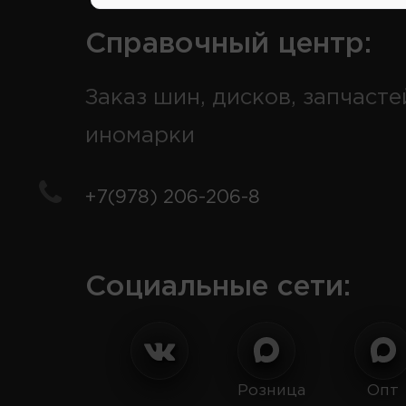
Справочный центр:
Заказ шин, дисков, запчасте
иномарки
+7(978) 206-206-8
Социальные сети:
Розница
Опт