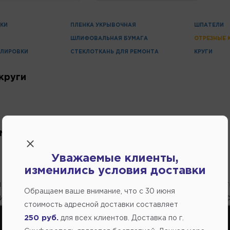
КИ
ПЛЕНКА УКРЫВОЧНАЯ
ШПАТЕЛИ
ШЛИФОВАЛЬНАЯ БУМАГА
ОТРЕЗНЫЕ 
ОЛИРОВКИ
СТЕКЛОТКАНЬ ДЛЯ РЕМОНТА
КРУГИ
круги
м параметрам нет товаров.
Уважаемые клиенты,
изменились условия доставки
 и остатков на товары проходит несколько раз в сут
Обращаем ваше внимание, что c 30 июня
нице несут исключительно информационный характер
стоимость адресной доставки составляет
250 руб.
для всех клиентов. Доставка по г.