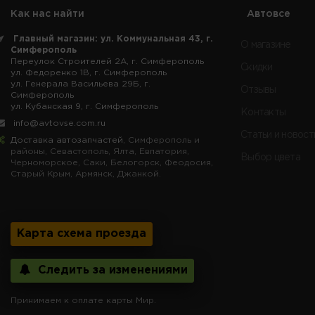
Как нас найти
Автовсе
Главный магазин: ул. Коммунальная 43, г.
О магазине
Симферополь
Переулок Строителей 2А, г. Симферополь
Скидки
ул. Федоренко 1В, г. Симферополь
ул. Генерала Васильева 29Б, г.
Отзывы
Симферополь
ул. Кубанская 9, г. Симферополь
Контакты
info@avtovse.com.ru
Статьи и новост
Доставка автозапчастей
, Симферополь и
районы, Севастополь, Ялта, Евпатория,
Выбор цвета
Черноморское, Саки, Белогорск, Феодосия,
Старый Крым, Армянск, Джанкой.
Карта схема проезда
Следить за изменениями
Принимаем к оплате карты Мир.