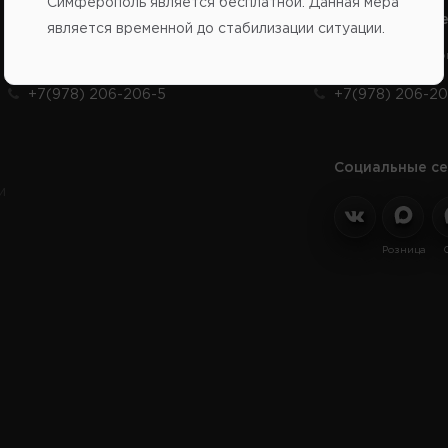
Симферополь является бесплатной. Данная мера
Справочный центр:
Справочный це
является временной до стабилизации ситуации.
Продажа запчастей на отечественные авто
Заказ шин, диско
+7(978) 206-206-5
+7(978) 206-20
Социальные се
и
Розница